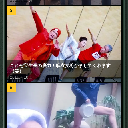
2015
.
5
.
11
月
5
これぞ宝生亭の底力！麻衣女将かましてくれます
（笑）
2015
.
7
.
18
土
6