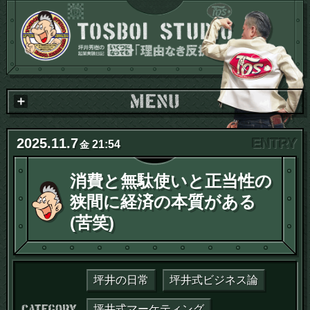
2025
.
11
.
7
21:54
金
消費と無駄使いと正当性の
狭間に経済の本質がある
(苦笑)
坪井の日常
坪井式ビジネス論
カテゴリー：
坪井式マーケティング