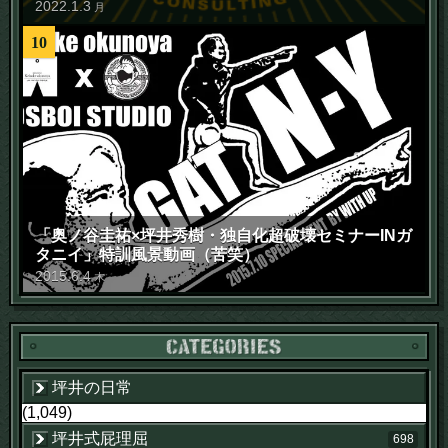
2022
.
1
.
3
月
10
「奥ノ谷圭祐×坪井秀樹・独自化超破壊セミナーINガ
タニイ」特訓風景動画（苦笑）
2015
.
6
.
4
木
坪井の日常
(1,049)
坪井式屁理屈
698