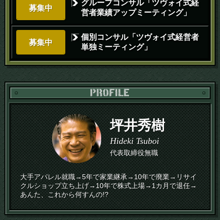
グループコンサル「ツヴォイ式経
募集中
営者業績アップミーティング」
個別コンサル「ツヴォイ式経営者
募集中
単独ミーティング」
PR
坪井秀樹
Hideki Tsuboi
代表取締役無職
大手アパレル就職→5年で家業継承→10年で廃業→リサイ
クルショップ立ち上げ→10年で株式上場→1カ月で退任→
あんた、これから何すんの!?