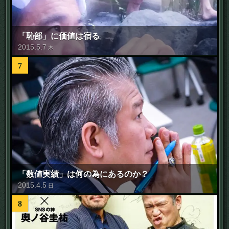
「恥部」に価値は宿る
2015
.
5
.
7
木
7
「数値実績」は何の為にあるのか？
2015
.
4
.
5
日
8