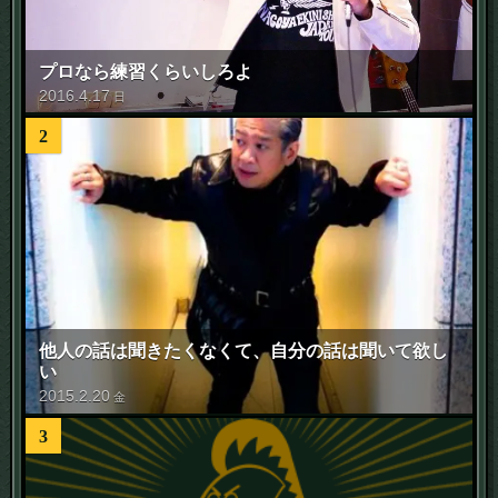
プロなら練習くらいしろよ
2016
.
4
.
17
日
2
他人の話は聞きたくなくて、自分の話は聞いて欲し
い
2015
.
2
.
20
金
3