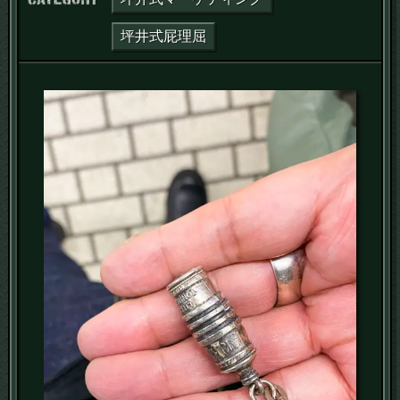
坪井式屁理屈