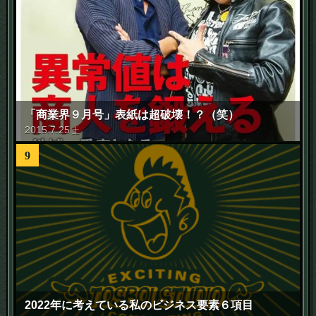
「商業界９月号」表紙は超破壊！？（笑）
2015
.
7
.
25
土
9
2022年に考えている私のビジネス要素６項目