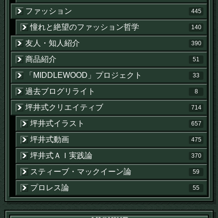
ファッション
445
憧れと絶望のファッション哲学
140
友人・知人紹介
390
商品紹介
51
「MIDDLEWOOD」プロジェクト
33
過去ブログリライト
8
坪井式クリエイティブ
714
坪井式イラスト
657
坪井式動画
475
坪井式ＡＩ実践論
370
スティーブ・マックイーン論
59
プロレス論
55