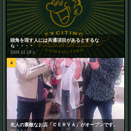
頭角を現す人には共通項目があるとするな
ら・・・・
2016
.
11
.
19
土
4
友人の素敵なお店「ＣＥＲＶＡ」がオープンです。