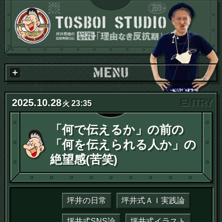
2025
.
10
.
28
23:35
火
「何で伝えるか」の前の
「何を伝えられる人か」の
絶望感(苦笑)
坪井の日常
坪井式ＡＩ実践論
坪井式SNS論
坪井式イラスト