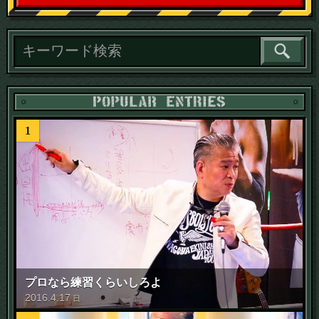
読
1
プロなら練習くらいしろよ
2016
.
4
.
17
日