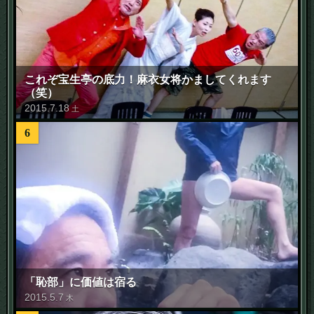
これぞ宝生亭の底力！麻衣女将かましてくれます
（笑）
2015
.
7
.
18
土
6
「恥部」に価値は宿る
2015
.
5
.
7
木