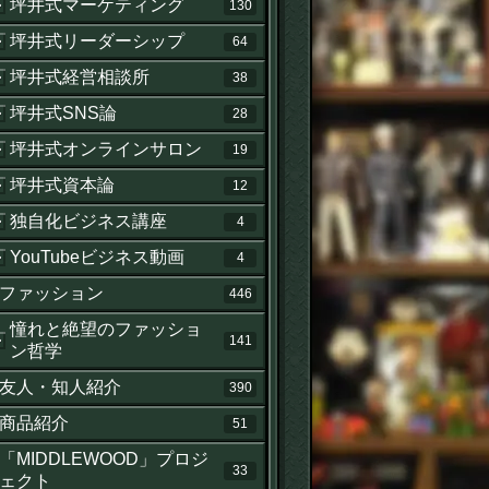
坪井式マーケティング
130
坪井式リーダーシップ
64
坪井式経営相談所
38
坪井式SNS論
28
坪井式オンラインサロン
19
坪井式資本論
12
独自化ビジネス講座
4
YouTubeビジネス動画
4
ファッション
446
憧れと絶望のファッショ
141
ン哲学
友人・知人紹介
390
商品紹介
51
「MIDDLEWOOD」プロジ
33
ェクト