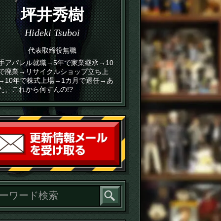
坪井秀樹
Hideki Tsuboi
代表取締役無職
手アパレル就職→5年で家業継承→10
で廃業→リサイクルショップ立ち上
→10年で株式上場→1カ月で退任→あ
た、これから何すんの!?
読者登録