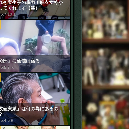
れぞ宝生亭の底力！麻衣女将か
してくれます（笑）
15
.
7
.
18
土
恥部」に価値は宿る
15
.
5
.
7
木
数値実績」は何の為にあるの
？
15
.
4
.
5
日