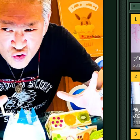
1
プ
20
2
他
の
20
3