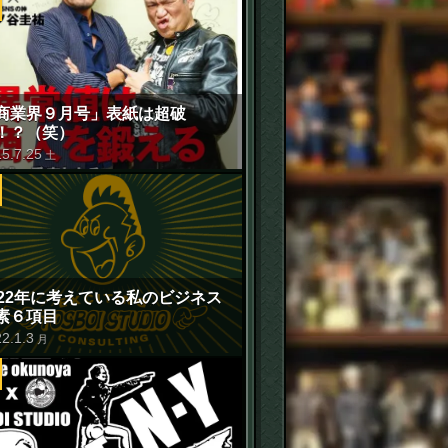
商業界９月号」表紙は超破
！？（笑）
15
.
7
.
25
土
022年に考えている私のビジネス
素６項目
22
.
1
.
3
月