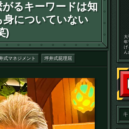
繋がるキーワードは知
も身についていない
笑)
大
年
げ
ん
井式マネジメント
坪井式屁理屈