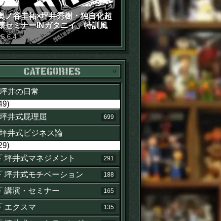
奥ノ谷圭祐×坪井秀樹・独自化超
壊セミナーINガタニイ」特訓風
動画（苦笑）
15
.
6
.
4
木
カテゴリー
坪井の日常
49)
坪井式屁理屈
699
坪井式ビジネス論
29)
坪井式マネジメント
291
坪井式モチベーション
188
講演・セミナー
165
エクスマ
せ
135