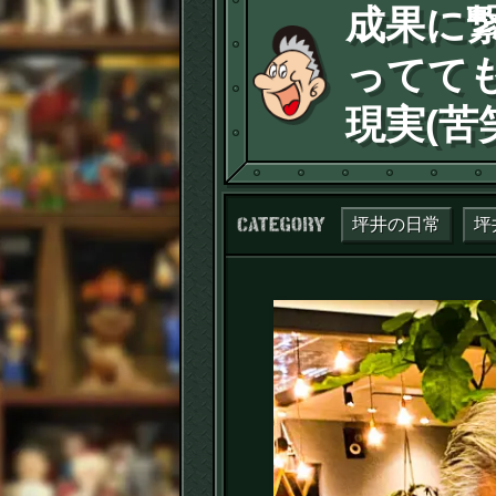
成果に
ってて
現実(苦
カテゴリー：
坪井の日常
坪