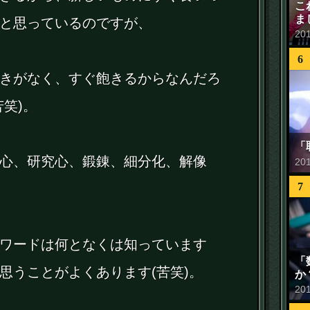
こ
ま
と思っているのですが、
20
6
きがなく、すぐ飽きるからなんだろ
笑)。
「
心、研究心、鍛錬、細分化、解像
20
7
ワードは何となくは知っています
「
思うことがよくあります(苦笑)。
か
20