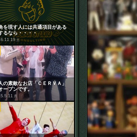
角を現す人には共通項目がある
するなら・・・・
16
.
11
.
19
土
人の素敵なお店「ＣＥＲＶＡ」
オープンです。
15
.
5
.
11
月