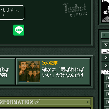
「
いします～。
破
 ↓
景
20
(1,0
次の記事
代は
確かに「選ばれれば
(1,1
笑)
いい」だけなんだけ
ど、肝心の選ばれる
理由がない(苦笑)
お知ら