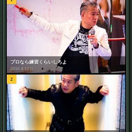
プロなら練習くらいしろよ
2016
.
4
.
17
日
2