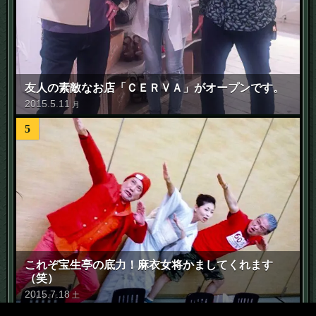
友人の素敵なお店「ＣＥＲＶＡ」がオープンです。
2015
.
5
.
11
月
5
これぞ宝生亭の底力！麻衣女将かましてくれます
（笑）
2015
.
7
.
18
土