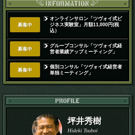
オンラインサロン「ツヴォイ式ビ
ジネス実験室」月額11,000円(税
募集中
込）
グループコンサル「ツヴォイ式経
募集中
営者業績アップミーティング」
個別コンサル「ツヴォイ式経営者
募集中
単独ミーティング」
PR
坪井秀樹
Hideki Tsuboi