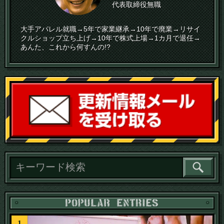
代表取締役無職
大手アパレル就職→5年で家業継承→10年で廃業→リサイ
クルショップ立ち上げ→10年で株式上場→1カ月で退任→
あんた、これから何すんの!?
読
1