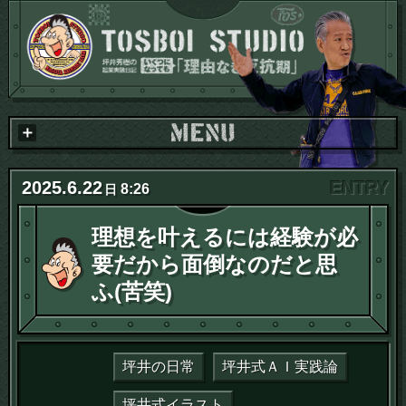
2025
.
6
.
22
8:26
日
理想を叶えるには経験が必
要だから面倒なのだと思
ふ(苦笑)
坪井の日常
坪井式ＡＩ実践論
坪井式イラスト