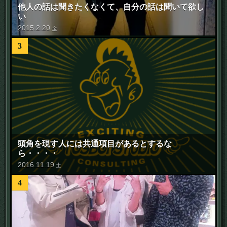
他人の話は聞きたくなくて、自分の話は聞いて欲し
い
2015
.
2
.
20
金
3
頭角を現す人には共通項目があるとするな
ら・・・・
2016
.
11
.
19
土
4