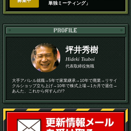
募集中
単独ミーティング」
PR
坪井秀樹
Hideki Tsuboi
代表取締役無職
大手アパレル就職→5年で家業継承→10年で廃業→リサイ
クルショップ立ち上げ→10年で株式上場→1カ月で退任→
あんた、これから何すんの!?