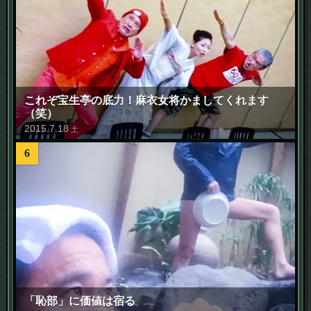
これぞ宝生亭の底力！麻衣女将かましてくれます
（笑）
2015
.
7
.
18
土
6
「恥部」に価値は宿る