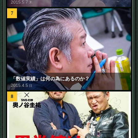
2015
.
5
.
7
木
7
「数値実績」は何の為にあるのか？
2015
.
4
.
5
日
8