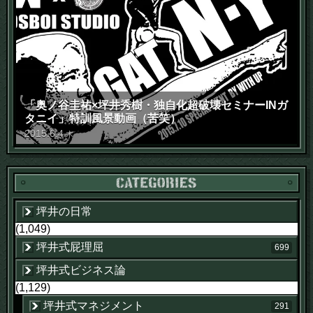
「奥ノ谷圭祐×坪井秀樹・独自化超破壊セミナーINガ
タニイ」特訓風景動画（苦笑）
2015
.
6
.
4
木
坪井の日常
(1,049)
坪井式屁理屈
699
坪井式ビジネス論
(1,129)
坪井式マネジメント
291