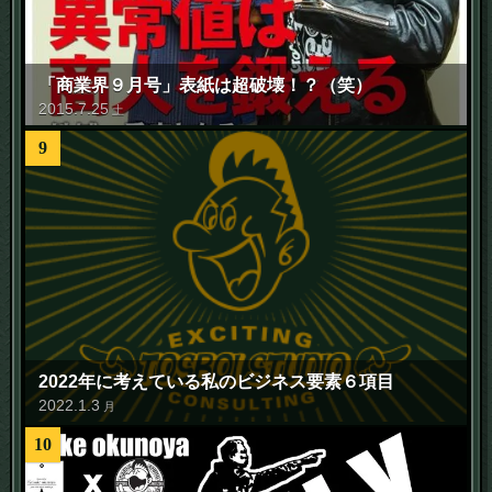
「商業界９月号」表紙は超破壊！？（笑）
2015
.
7
.
25
土
9
2022年に考えている私のビジネス要素６項目
2022
.
1
.
3
月
10