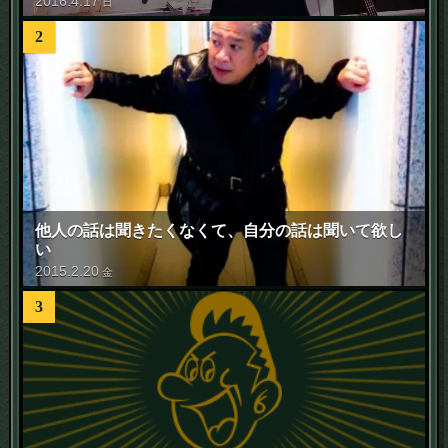
2016
.
4
.
17
日
2
他人の話は聞きたくなくて、自分の話は聞いて欲し
い
2015
.
2
.
20
金
3