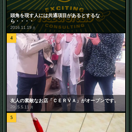
頭角を現す人には共通項目があるとするな
ら・・・・
2016
.
11
.
19
土
4
友人の素敵なお店「ＣＥＲＶＡ」がオープンです。
2015
.
5
.
11
月
5