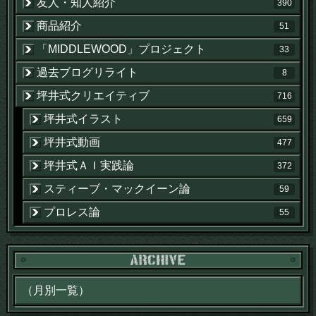
友人・知人紹介
390
商品紹介
51
「MIDDLEWOOD」プロジェクト
33
過去ブログリライト
8
坪井式クリエイティブ
716
坪井式イラスト
659
坪井式動画
477
坪井式ＡＩ実践論
372
スティーブ・マックイーン論
59
プロレス論
55