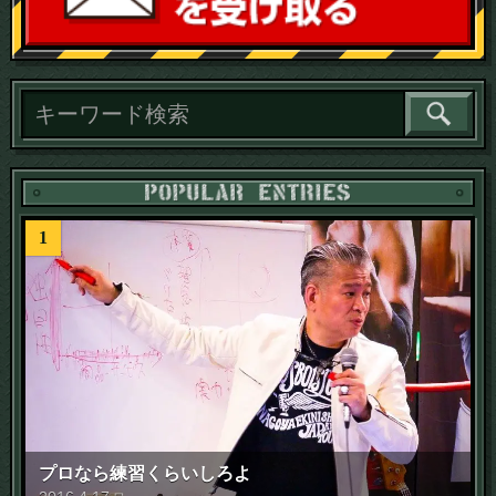
読
1
プロなら練習くらいしろよ