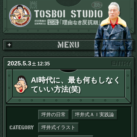
2025
.
5
.
3
12:35
土
AI時代に、最も何もしなく
ていい方法(笑)
坪井の日常
坪井式ＡＩ実践論
カテゴリー：
坪井式イラスト