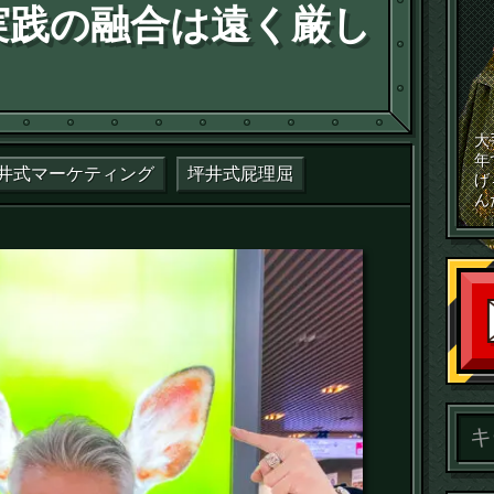
実践の融合は遠く厳し
）
大
年
井式マーケティング
坪井式屁理屈
げ
ん