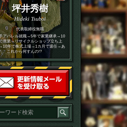
坪井秀樹
Hideki Tsuboi
代表取締役無職
手アパレル就職→5年で家業継承→10
で廃業→リサイクルショップ立ち上
→10年で株式上場→1カ月で退任→あ
た、これから何すんの!?
読者登録