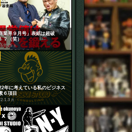
商業界９月号」表紙は超破
！？（笑）
15
.
7
.
25
土
022年に考えている私のビジネス
素６項目
22
.
1
.
3
月