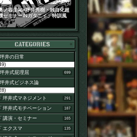
奥ノ谷圭祐×坪井秀樹・独自化超
壊セミナーINガタニイ」特訓風
動画（苦笑）
15
.
6
.
4
木
カテゴリー
坪井の日常
49)
坪井式屁理屈
699
坪井式ビジネス論
28)
坪井式マネジメント
291
坪井式モチベーション
187
講演・セミナー
165
エクスマ
135