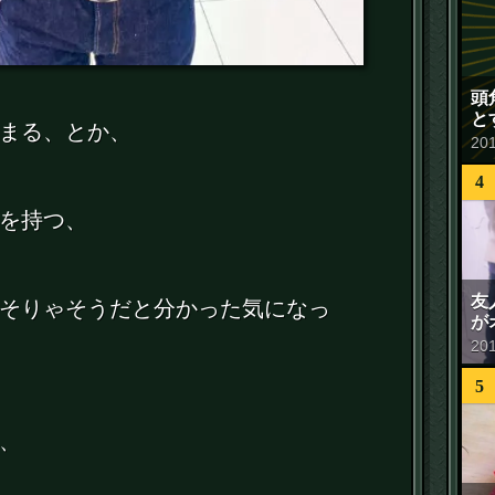
頭
と
まる、とか、
20
4
を持つ、
友
そりゃそうだと分かった気になっ
が
20
5
、