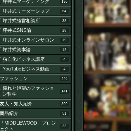
坪井式マーケティング
130
坪井式リーダーシップ
64
坪井式経営相談所
38
坪井式SNS論
28
坪井式オンラインサロン
19
坪井式資本論
12
独自化ビジネス講座
4
YouTubeビジネス動画
4
ファッション
446
憧れと絶望のファッショ
141
ン哲学
友人・知人紹介
390
商品紹介
51
「MIDDLEWOOD」プロジ
33
ェクト