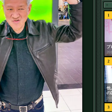
1
プ
20
2
他
の
20
3