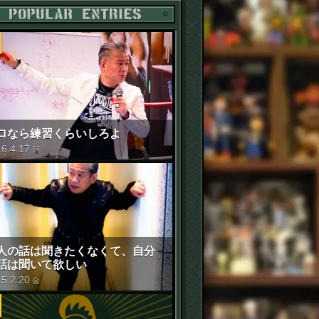
POPULAR ENTRIES
ロなら練習くらいしろよ
16
.
4
.
17
日
人の話は聞きたくなくて、自分
話は聞いて欲しい
15
.
2
.
20
金