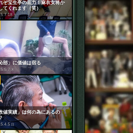
れぞ宝生亭の底力！麻衣女将か
してくれます（笑）
15
.
7
.
18
土
恥部」に価値は宿る
15
.
5
.
7
木
数値実績」は何の為にあるの
？
15
.
4
.
5
日