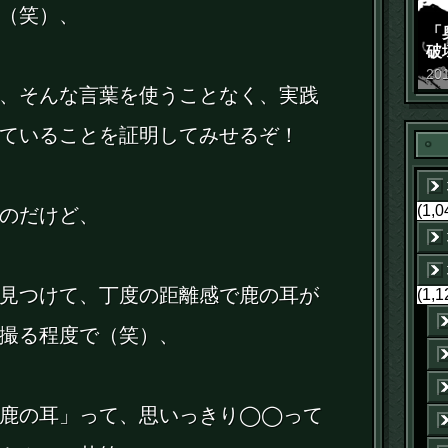
（笑）、
「
破
景
20
、そんな言葉を使うことなく、実践
ていることを証明してみせるぞ！
(1,0
のだけど、
見つけて、丁度の距離感で鹿の耳が
(1,1
撮る程度で（笑）、
「鹿の耳」って、思いっきり◯◯って