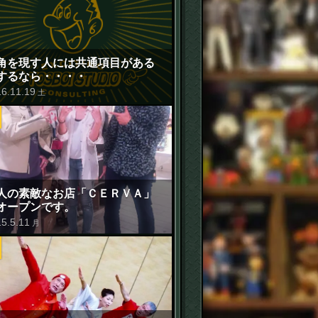
角を現す人には共通項目がある
するなら・・・・
16
.
11
.
19
土
人の素敵なお店「ＣＥＲＶＡ」
オープンです。
15
.
5
.
11
月