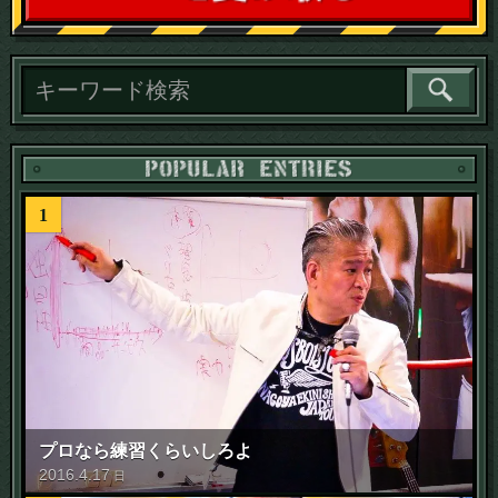
読
1
プロなら練習くらいしろよ
2016
.
4
.
17
日