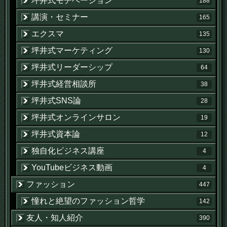
坪井式モチベーション
188
講演・セミナー
165
エクスマ
135
坪井式マーケティング
130
坪井式リーダーシップ
64
坪井式経営相談所
38
坪井式SNS論
28
坪井式オンラインサロン
19
坪井式資本論
12
独自化ビジネス講座
4
YouTubeビジネス動画
4
ファッション
447
憧れと絶望のファッション哲学
142
友人・知人紹介
390