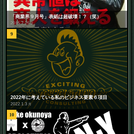
「商業界９月号」表紙は超破壊！？（笑）
2015
.
7
.
25
土
9
2022年に考えている私のビジネス要素６項目
2022
.
1
.
3
月
10