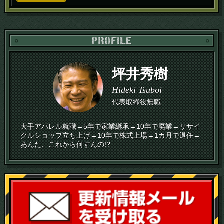
PR
坪井秀樹
Hideki Tsuboi
代表取締役無職
大手アパレル就職→5年で家業継承→10年で廃業→リサイ
クルショップ立ち上げ→10年で株式上場→1カ月で退任→
あんた、これから何すんの!?