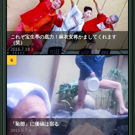
これぞ宝生亭の底力！麻衣女将かましてくれます
（笑）
2015
.
7
.
18
土
6
「恥部」に価値は宿る
2015
.
5
.
7
木