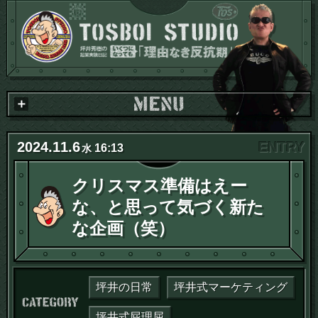
2024
.
11
.
6
16:13
水
クリスマス準備はえー
な、と思って気づく新た
な企画（笑）
坪井の日常
坪井式マーケティング
カテゴリー：
坪井式屁理屈