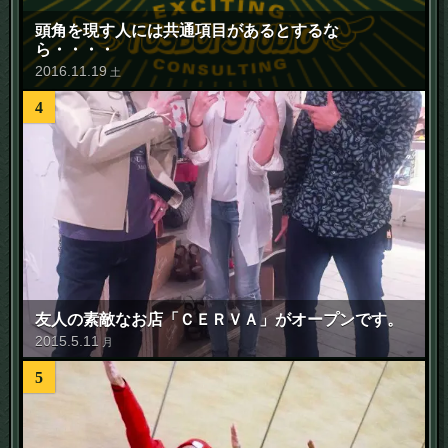
頭角を現す人には共通項目があるとするな
ら・・・・
2016
.
11
.
19
土
4
友人の素敵なお店「ＣＥＲＶＡ」がオープンです。
2015
.
5
.
11
月
5