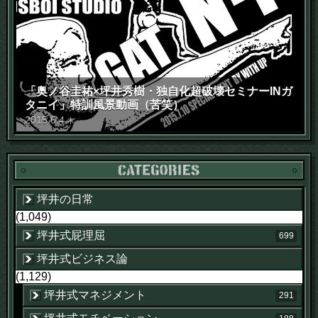
「奥ノ谷圭祐×坪井秀樹・独自化超破壊セミナーINガ
タニイ」特訓風景動画（苦笑）
2015
.
6
.
4
木
坪井の日常
(1,049)
坪井式屁理屈
699
坪井式ビジネス論
(1,129)
坪井式マネジメント
291