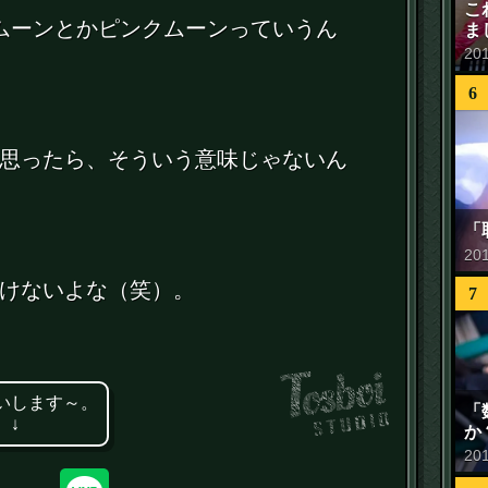
こ
ムーンとかピンクムーンっていうん
ま
20
6
思ったら、そういう意味じゃないん
「
20
けないよな（笑）。
7
いします～。
「
 ↓
か
20