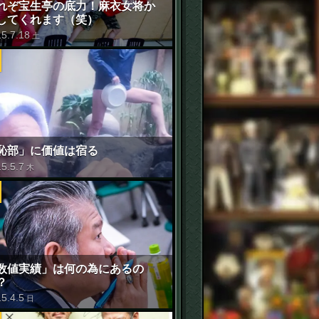
れぞ宝生亭の底力！麻衣女将か
してくれます（笑）
15
.
7
.
18
土
恥部」に価値は宿る
15
.
5
.
7
木
数値実績」は何の為にあるの
？
15
.
4
.
5
日