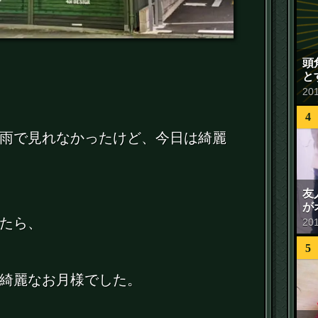
頭
と
20
4
雨で見れなかったけど、今日は綺麗
友
が
たら、
20
5
綺麗なお月様でした。