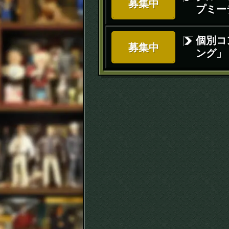
募集中
プミー
個別コ
募集中
ング」