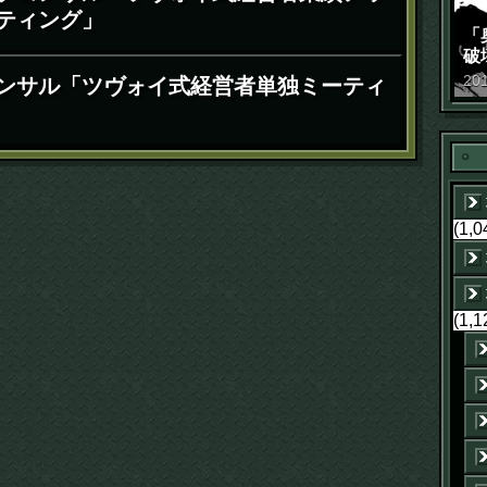
ティング」
「
破
景
20
ンサル「ツヴォイ式経営者単独ミーティ
(1,0
(1,1