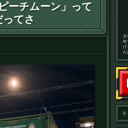
「ピーチムーン」って
だってさ
大
年
げ
ん