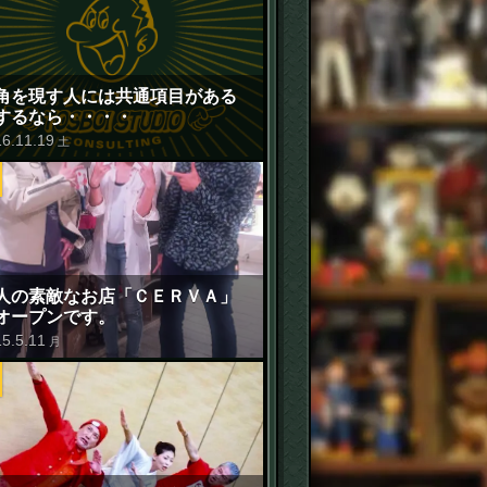
角を現す人には共通項目がある
するなら・・・・
16
.
11
.
19
土
人の素敵なお店「ＣＥＲＶＡ」
オープンです。
15
.
5
.
11
月