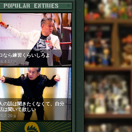
POPULAR ENTRIES
ロなら練習くらいしろよ
16
.
4
.
17
日
人の話は聞きたくなくて、自分
話は聞いて欲しい
15
.
2
.
20
金