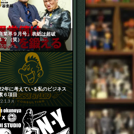
商業界９月号」表紙は超破
！？（笑）
15
.
7
.
25
土
022年に考えている私のビジネス
せ
素６項目
22
.
1
.
3
月