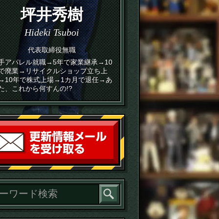
坪井秀樹
Hideki Tsuboi
代表取締役無職
手アパレル就職→5年で家業継承→10
で廃業→リサイクルショップ立ち上
→10年で株式上場→1カ月で退任→あ
た、これから何すんの!?
読者登録