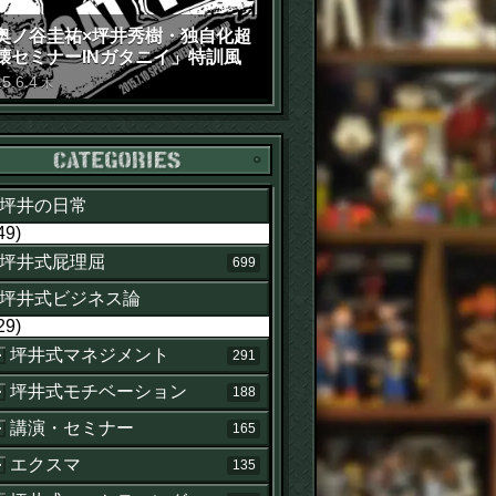
奥ノ谷圭祐×坪井秀樹・独自化超
壊セミナーINガタニイ」特訓風
動画（苦笑）
15
.
6
.
4
木
カテゴリー
坪井の日常
49)
坪井式屁理屈
699
坪井式ビジネス論
29)
坪井式マネジメント
291
坪井式モチベーション
188
講演・セミナー
165
エクスマ
135