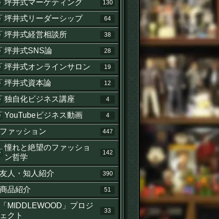
坪井式マーケティング
130
坪井式リーダーシップ
64
坪井式経営相談所
38
坪井式SNS論
28
坪井式オンラインサロン
19
坪井式資本論
12
独自化ビジネス講座
4
YouTubeビジネス動画
4
ファッション
447
憧れと絶望のファッショ
142
ン哲学
友人・知人紹介
390
商品紹介
51
「MIDDLEWOOD」プロジ
33
ェクト