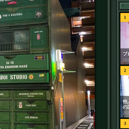
1
プ
20
2
他
の
20
3