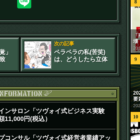
8
「
壊
次の記事
20
覚」
ペラペラの私(苦笑)
致
は、どうしたら立体
9
の人間になれるの
か？の考察
2
お知ら
要
20
インサロン「ツヴォイ式ビジネス実験
10
11,000円(税込）
プコンサル「ツヴォイ式経営者業績アッ