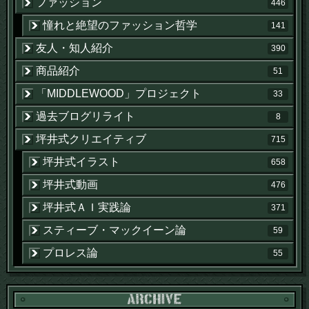
ファッション
446
憧れと絶望のファッション哲学
141
友人・知人紹介
390
商品紹介
51
「MIDDLEWOOD」プロジェクト
33
過去ブログリライト
8
坪井式クリエイティブ
715
坪井式イラスト
658
坪井式動画
476
坪井式ＡＩ実践論
371
スティーブ・マックイーン論
59
プロレス論
55