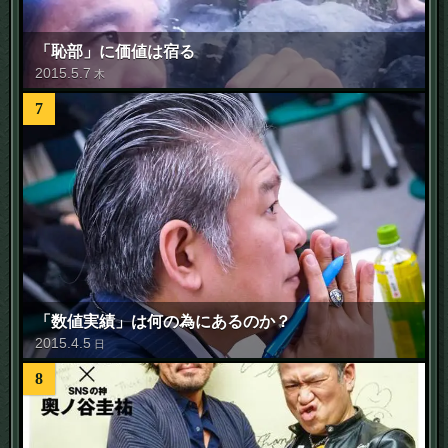
「恥部」に価値は宿る
2015
.
5
.
7
木
7
「数値実績」は何の為にあるのか？
2015
.
4
.
5
日
8