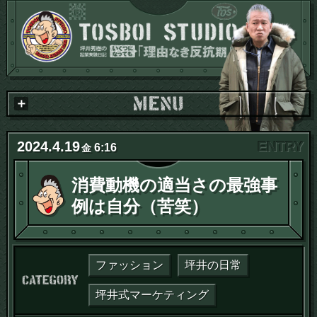
2024
.
4
.
19
6:16
金
消費動機の適当さの最強事
例は自分（苦笑）
ファッション
坪井の日常
カテゴリー：
坪井式マーケティング