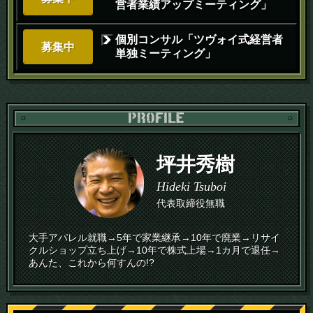
営者業績アップミーティング」
個別コンサル「ツヴォイ式経営者
募集中
単独ミーティング」
PR
坪井秀樹
Hideki Tsuboi
代表取締役無職
大手アパレル就職→5年で家業継承→10年で廃業→リサイ
クルショップ立ち上げ→10年で株式上場→1カ月で退任→
あんた、これから何すんの!?