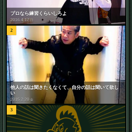
プロなら練習くらいしろよ
2016
.
4
.
17
日
2
他人の話は聞きたくなくて、自分の話は聞いて欲し
い
2015
.
2
.
20
金
3