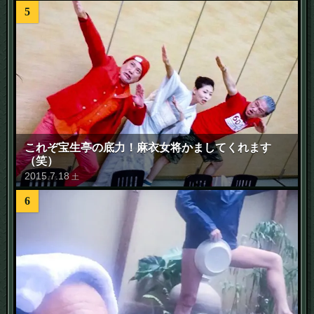
5
これぞ宝生亭の底力！麻衣女将かましてくれます
（笑）
2015
.
7
.
18
土
6