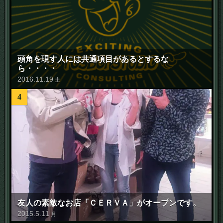
頭角を現す人には共通項目があるとするな
ら・・・・
2016
.
11
.
19
土
4
友人の素敵なお店「ＣＥＲＶＡ」がオープンです。
2015
.
5
.
11
月