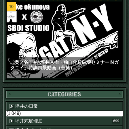
10
「奥ノ谷圭祐×坪井秀樹・独自化超破壊セミナーINガ
タニイ」特訓風景動画（苦笑）
2015
.
6
.
4
木
坪井の日常
(1,049)
坪井式屁理屈
699