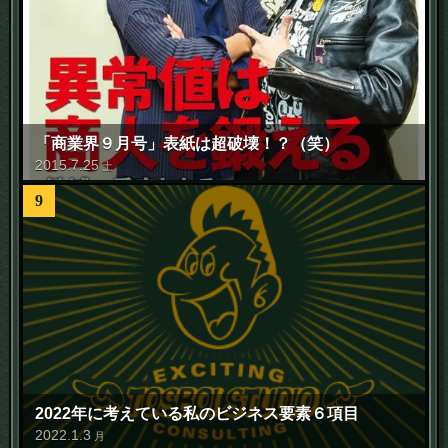
「商業界９月号」表紙は超破壊！？（笑）
2015
.
7
.
25
土
9
2022年に考えている私のビジネス要素６項目
2022
.
1
.
3
月