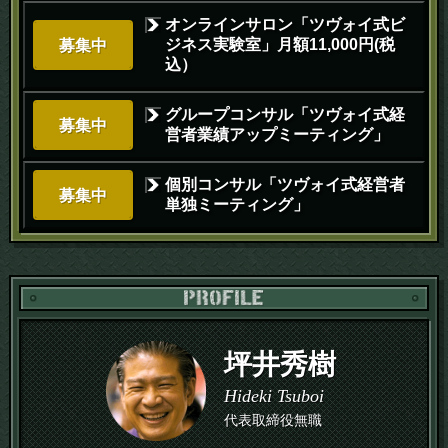
オンラインサロン「ツヴォイ式ビ
ジネス実験室」月額11,000円(税
募集中
込）
グループコンサル「ツヴォイ式経
募集中
営者業績アップミーティング」
個別コンサル「ツヴォイ式経営者
募集中
単独ミーティング」
PR
坪井秀樹
Hideki Tsuboi
代表取締役無職