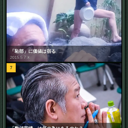
「恥部」に価値は宿る
2015
.
5
.
7
木
7