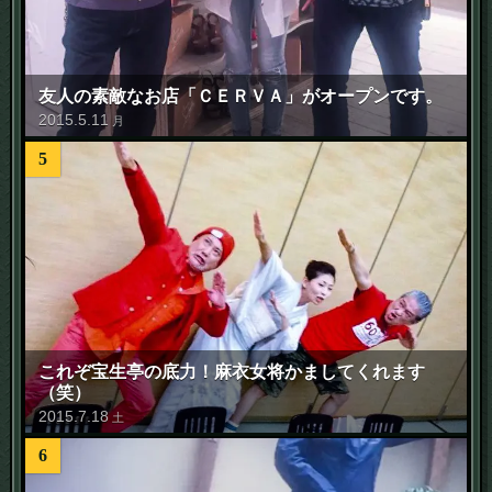
友人の素敵なお店「ＣＥＲＶＡ」がオープンです。
2015
.
5
.
11
月
5
これぞ宝生亭の底力！麻衣女将かましてくれます
（笑）
2015
.
7
.
18
土
6