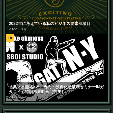
2022年に考えている私のビジネス要素６項目
2022
.
1
.
3
月
10
「奥ノ谷圭祐×坪井秀樹・独自化超破壊セミナーINガ
タニイ」特訓風景動画（苦笑）
2015
.
6
.
4
木