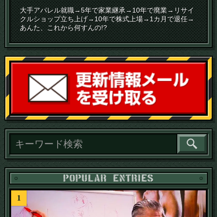
大手アパレル就職→5年で家業継承→10年で廃業→リサイ
クルショップ立ち上げ→10年で株式上場→1カ月で退任→
あんた、これから何すんの!?
読
1