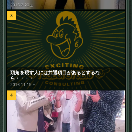
2015
.
2
.
20
金
3
頭角を現す人には共通項目があるとするな
ら・・・・
2016
.
11
.
19
土
4