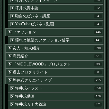
坪井式資本論
12
独自化ビジネス講座
4
YouTubeビジネス動画
4
ファッション
446
憧れと絶望のファッション哲学
141
友人・知人紹介
390
商品紹介
51
「MIDDLEWOOD」プロジェクト
33
過去ブログリライト
8
坪井式クリエイティブ
715
坪井式イラスト
658
坪井式動画
476
坪井式ＡＩ実践論
371