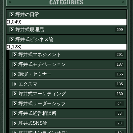
坪井の日常
(1,049)
坪井式屁理屈
699
坪井式ビジネス論
(1,128)
坪井式マネジメント
291
坪井式モチベーション
187
講演・セミナー
165
エクスマ
135
坪井式マーケティング
130
坪井式リーダーシップ
64
坪井式経営相談所
38
坪井式SNS論
28
坪井式オンラインサロン
19