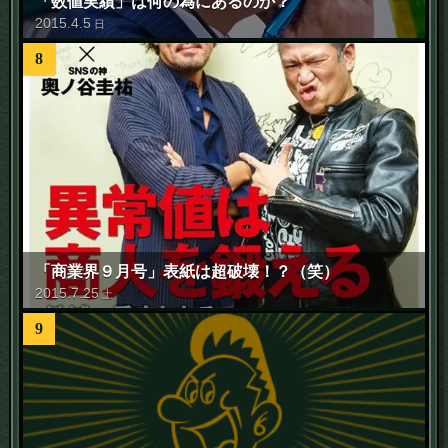
「数値実績」は何の為にあるのか？
2015
.
4
.
5
日
8
「商業界９月号」表紙は超破壊！？（笑）
2015
.
7
.
25
土
9