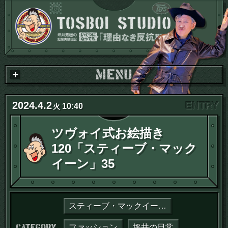
2024
.
4
.
2
10:40
火
ツヴォイ式お絵描き
120「スティーブ・マック
イーン」35
スティーブ・マックイーン論
カテゴリー：
ファッション
坪井の日常