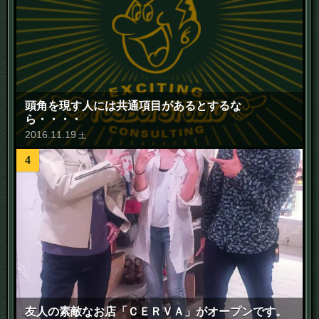
頭角を現す人には共通項目があるとするな
ら・・・・
2016
.
11
.
19
土
4
友人の素敵なお店「ＣＥＲＶＡ」がオープンです。