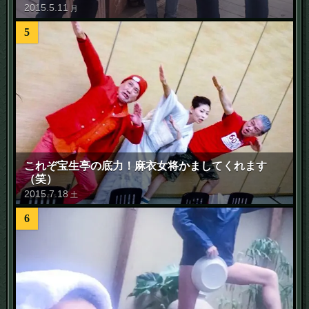
2015
.
5
.
11
月
5
これぞ宝生亭の底力！麻衣女将かましてくれます
（笑）
2015
.
7
.
18
土
6