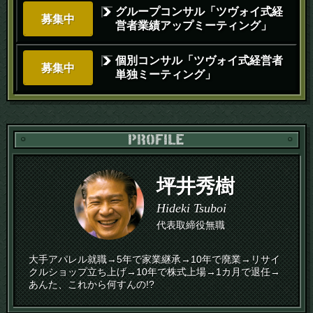
グループコンサル「ツヴォイ式経
募集中
営者業績アップミーティング」
個別コンサル「ツヴォイ式経営者
募集中
単独ミーティング」
PR
坪井秀樹
Hideki Tsuboi
代表取締役無職
大手アパレル就職→5年で家業継承→10年で廃業→リサイ
クルショップ立ち上げ→10年で株式上場→1カ月で退任→
あんた、これから何すんの!?