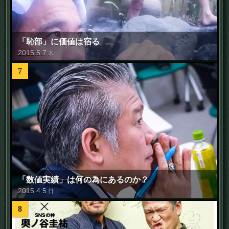
「恥部」に価値は宿る
2015
.
5
.
7
木
7
「数値実績」は何の為にあるのか？
2015
.
4
.
5
日
8