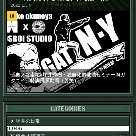
2022
.
1
.
3
月
10
「奥ノ谷圭祐×坪井秀樹・独自化超破壊セミナーINガ
タニイ」特訓風景動画（苦笑）
2015
.
6
.
4
木
坪井の日常
(1,049)