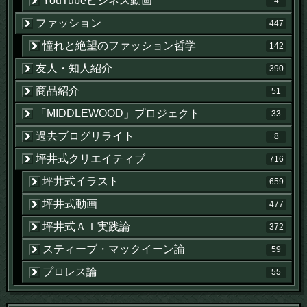
YouTubeビジネス動画
4
ファッション
447
憧れと絶望のファッション哲学
142
友人・知人紹介
390
商品紹介
51
「MIDDLEWOOD」プロジェクト
33
過去ブログリライト
8
坪井式クリエイティブ
716
坪井式イラスト
659
坪井式動画
477
坪井式ＡＩ実践論
372
スティーブ・マックイーン論
59
プロレス論
55