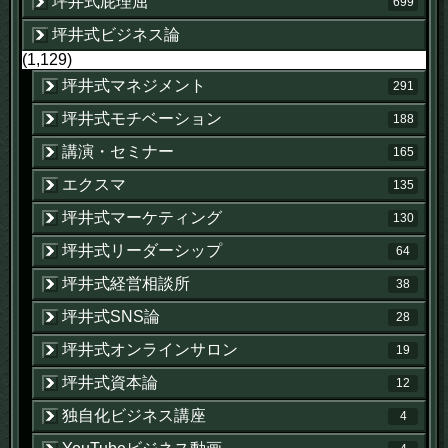
坪井式屁理屈
699
坪井式ビジネス論
(1,129)
坪井式マネジメント
291
坪井式モチベーション
188
講演・セミナー
165
エクスマ
135
坪井式マーケティング
130
坪井式リーダーシップ
64
坪井式経営相談所
38
坪井式SNS論
28
坪井式オンラインサロン
19
坪井式資本論
12
独自化ビジネス講座
4