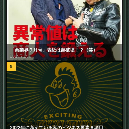
「商業界９月号」表紙は超破壊！？（笑）
2015
.
7
.
25
土
9
2022年に考えている私のビジネス要素６項目