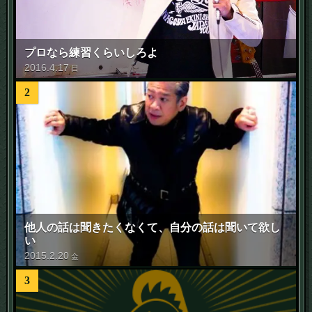
プロなら練習くらいしろよ
2016
.
4
.
17
日
2
他人の話は聞きたくなくて、自分の話は聞いて欲し
い
2015
.
2
.
20
金
3