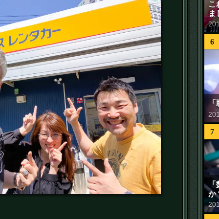
こ
ま
20
6
「
20
7
「
か
20