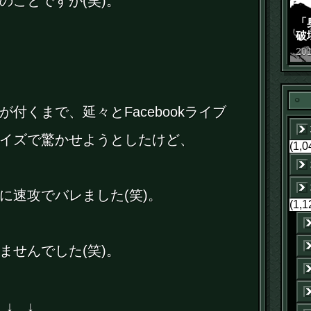
のことですが(笑)。
「
破
景
20
付くまで、延々とFacebookライブ
イズで驚かせようとしたけど、
(1,0
に速攻でバレました(笑)。
(1,1
ませんでした(笑)。
 ↓ ↓