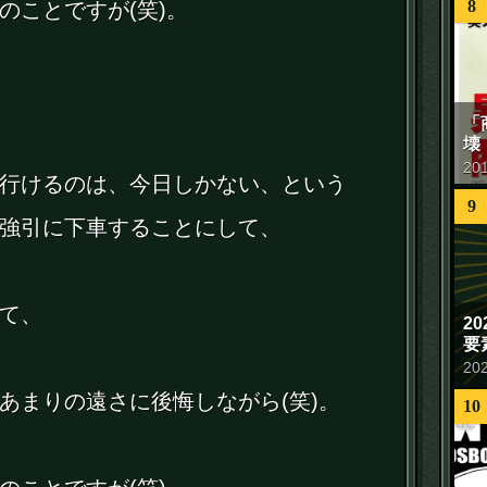
8
のことですが(笑)。
「
壊
20
行けるのは、今日しかない、という
9
強引に下車することにして、
て、
2
要
20
あまりの遠さに後悔しながら(笑)。
10