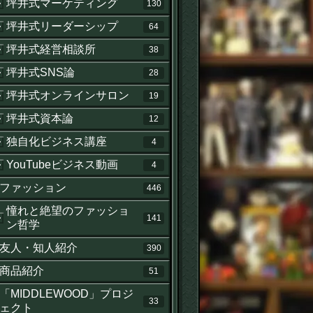
坪井式マーケティング
130
坪井式リーダーシップ
64
坪井式経営相談所
38
坪井式SNS論
28
坪井式オンラインサロン
19
坪井式資本論
12
独自化ビジネス講座
4
YouTubeビジネス動画
4
ファッション
446
憧れと絶望のファッショ
141
ン哲学
友人・知人紹介
390
商品紹介
51
「MIDDLEWOOD」プロジ
33
ェクト