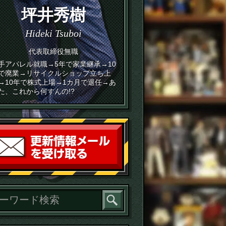
坪井秀樹
Hideki Tsuboi
代表取締役無職
手アパレル就職→5年で家業継承→10
で廃業→リサイクルショップ立ち上
→10年で株式上場→1カ月で退任→あ
た、これから何すんの!?
読者登録