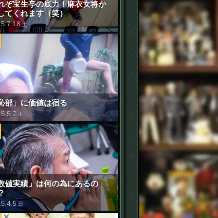
れぞ宝生亭の底力！麻衣女将か
してくれます（笑）
15
.
7
.
18
土
恥部」に価値は宿る
15
.
5
.
7
木
数値実績」は何の為にあるの
？
15
.
4
.
5
日