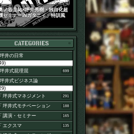
奥ノ谷圭祐×坪井秀樹・独自化超
壊セミナーINガタニイ」特訓風
動画（苦笑）
15
.
6
.
4
木
カテゴリー
坪井の日常
49)
坪井式屁理屈
699
坪井式ビジネス論
29)
坪井式マネジメント
291
坪井式モチベーション
188
講演・セミナー
165
エクスマ
135