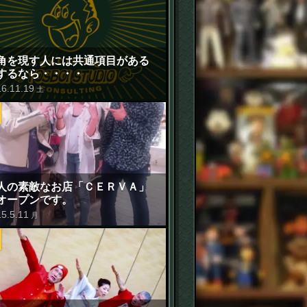
角を現す人には共通項目がある
するなら・・・・
16
.
11
.
19
土
人の素敵なお店「ＣＥＲＶＡ」
オープンです。
15
.
5
.
11
月