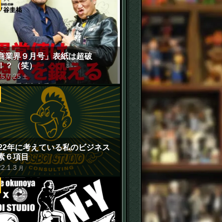
商業界９月号」表紙は超破
！？（笑）
15
.
7
.
25
土
022年に考えている私のビジネス
素６項目
22
.
1
.
3
月