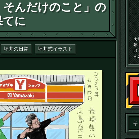
、そんだけのこと」の
果てに
大
年
坪井の日常
坪井式イラスト
げ
ん