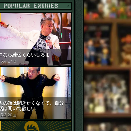
POPULAR ENTRIES
ロなら練習くらいしろよ
16
.
4
.
17
日
人の話は聞きたくなくて、自分
話は聞いて欲しい
15
.
2
.
20
金