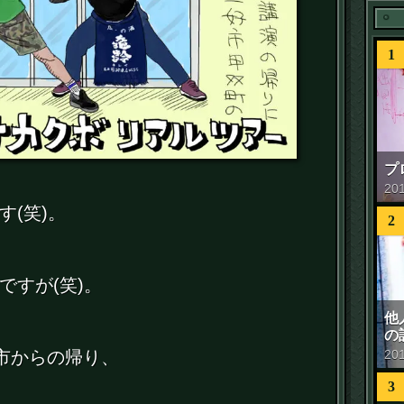
1
プ
20
す(笑)。
2
ですが(笑)。
他
の
20
早市からの帰り、
3