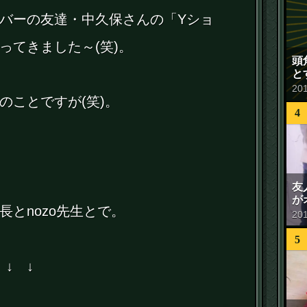
バーの友達・中久保さんの「Yショ
ってきました～(笑)。
頭
と
20
のことですが(笑)。
4
友
が
とnozo先生とで。
20
5
 ↓ ↓