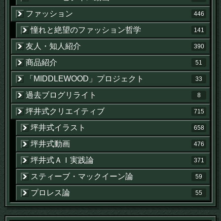
ファッション
446
憧れと絶望のファッション哲学
141
友人・知人紹介
390
商品紹介
51
「MIDDLEWOOD」プロジェクト
33
過去ブログリライト
8
坪井式クリエイティブ
715
坪井式イラスト
658
坪井式動画
476
坪井式ＡＩ実践論
371
スティーブ・マックイーン論
59
プロレス論
55