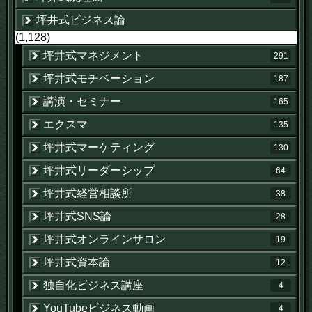
坪井式ビジネス論
(1,128)
坪井式マネジメント
291
坪井式モチベーション
187
講演・セミナー
165
エクスマ
135
坪井式マーケティング
130
坪井式リーダーシップ
64
坪井式経営相談所
38
坪井式SNS論
28
坪井式オンラインサロン
19
坪井式資本論
12
独自化ビジネス講座
4
YouTubeビジネス動画
4