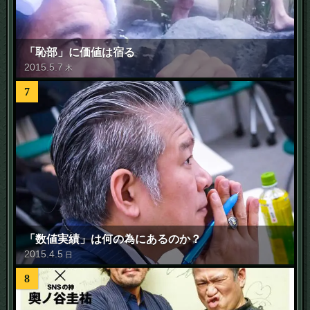
「恥部」に価値は宿る
2015
.
5
.
7
木
7
「数値実績」は何の為にあるのか？
2015
.
4
.
5
日
8