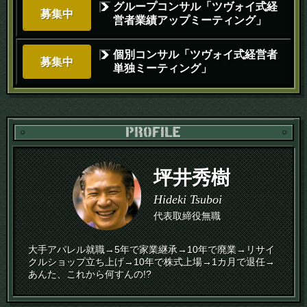
グループコンサル「ツヴォイ式経
募集中
営者業績アップミーティング」
個別コンサル「ツヴォイ式経営者
募集中
単独ミーティング」
PR
坪井秀樹
Hideki Tsuboi
代表取締役無職
大手アパレル就職→5年で家業継承→10年で廃業→リサイ
クルショップ立ち上げ→10年で株式上場→1カ月で退任→
あんた、これから何すんの!?