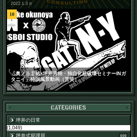
2022
.
1
.
3
月
10
「奥ノ谷圭祐×坪井秀樹・独自化超破壊セミナーINガ
タニイ」特訓風景動画（苦笑）
2015
.
6
.
4
木
坪井の日常
(1,049)
坪井式屁理屈
699