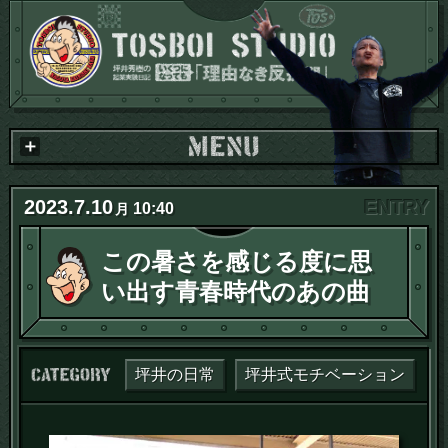
2023
.
7
.
10
10:40
月
この暑さを感じる度に思
い出す青春時代のあの曲
カテゴリー：
坪井の日常
坪井式モチベーション