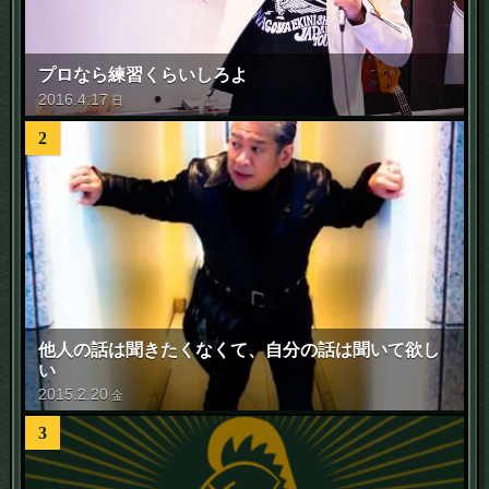
プロなら練習くらいしろよ
2016
.
4
.
17
日
2
他人の話は聞きたくなくて、自分の話は聞いて欲し
い
2015
.
2
.
20
金
3