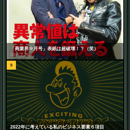
「商業界９月号」表紙は超破壊！？（笑）
2015
.
7
.
25
土
9
2022年に考えている私のビジネス要素６項目