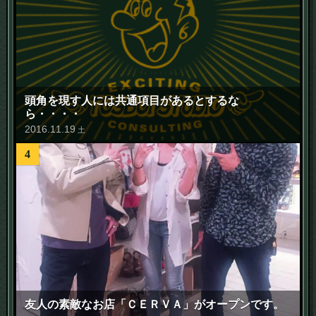
頭角を現す人には共通項目があるとするな
ら・・・・
2016
.
11
.
19
土
4
友人の素敵なお店「ＣＥＲＶＡ」がオープンです。