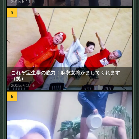
2015
.
5
.
11
月
5
これぞ宝生亭の底力！麻衣女将かましてくれます
（笑）
2015
.
7
.
18
土
6