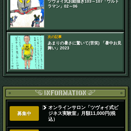
ツヴォイ式お絵描き103～107「ウルト
ラマン」02～06
次の記事
あまりの暑さに驚いて(苦笑) 「暑中お見
舞い」2023
オンラインサロン「ツヴォイ式ビ
ジネス実験室」月額11,000円(税
募集中
込）