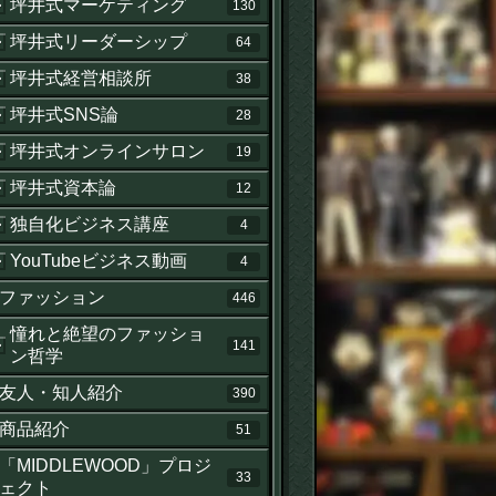
坪井式マーケティング
130
坪井式リーダーシップ
64
坪井式経営相談所
38
坪井式SNS論
28
坪井式オンラインサロン
19
坪井式資本論
12
独自化ビジネス講座
4
YouTubeビジネス動画
4
ファッション
446
憧れと絶望のファッショ
141
ン哲学
友人・知人紹介
390
商品紹介
51
「MIDDLEWOOD」プロジ
33
ェクト