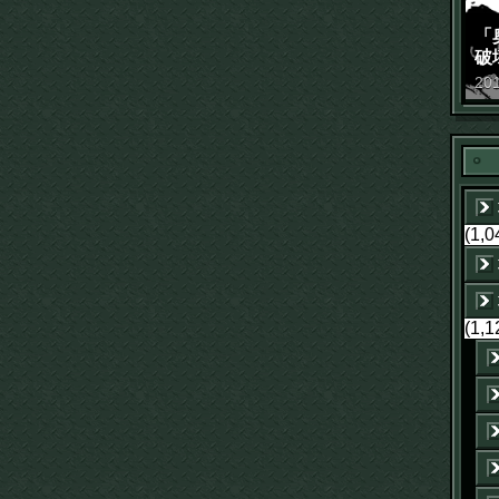
「
破
景
20
(1,0
(1,1