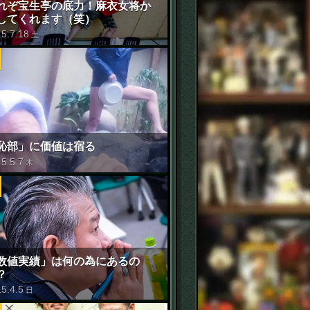
れぞ宝生亭の底力！麻衣女将か
してくれます（笑）
15
.
7
.
18
土
恥部」に価値は宿る
15
.
5
.
7
木
せ
数値実績」は何の為にあるの
？
15
.
4
.
5
日