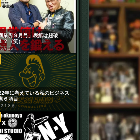
商業界９月号」表紙は超破
！？（笑）
15
.
7
.
25
土
022年に考えている私のビジネス
素６項目
22
.
1
.
3
月