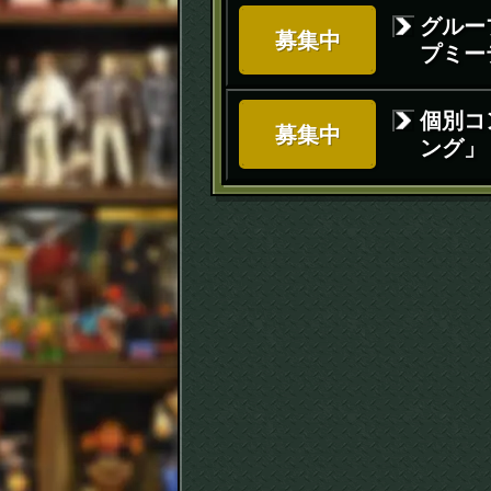
グルー
募集中
プミー
個別コ
募集中
ング」