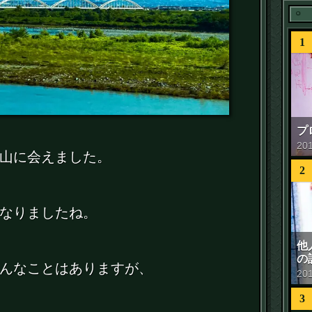
1
プ
20
山に会えました。
2
なりましたね。
他
の
んなことはありますが、
20
3