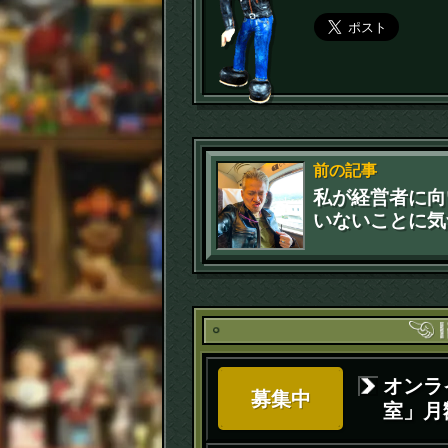
前の記事
私が経営者に向
いないことに気
レザージャケッ
日（苦笑）
オンラ
募集中
室」月額