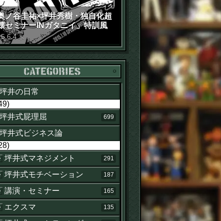
奥ノ谷圭祐×坪井秀樹・独自化超
壊セミナーINガタニイ」特訓風
動画（苦笑）
15
.
6
.
4
木
カテゴリー
坪井の日常
49)
坪井式屁理屈
699
坪井式ビジネス論
28)
坪井式マネジメント
291
坪井式モチベーション
187
講演・セミナー
165
エクスマ
135