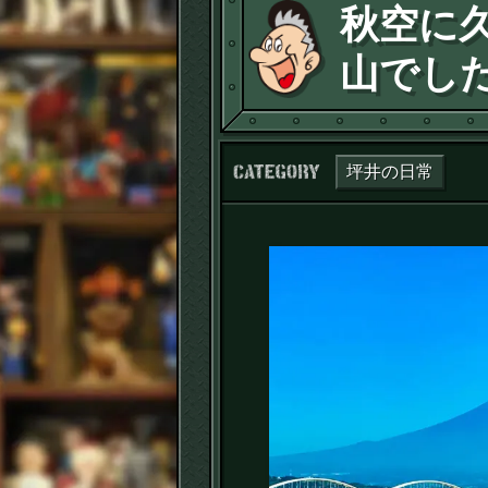
秋空に
山でし
カテゴリー：
坪井の日常