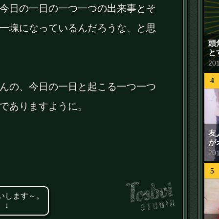
今日の一日の一つ一つの出来事とそ
一塊になっているんだろうな、と思
頭
と
20
4
んの、今日の一日と起こる一つ一つ
でありますように。
友
が
20
5
いします～。
 ↓