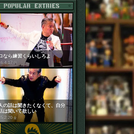
POPULAR ENTRIES
ロなら練習くらいしろよ
16
.
4
.
17
日
人の話は聞きたくなくて、自分
話は聞いて欲しい
15
.
2
.
20
金