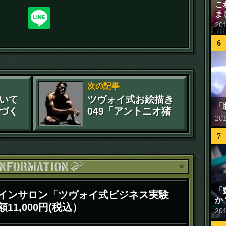
こ
ま
20
6
次の記事
いて
ツヴォイ式お絵描き
「
づく
049「アントニオ猪
20
トの
木」04
7
お知ら
「
インサロン「ツヴォイ式ビジネス実験
か
11,000円(税込）
20