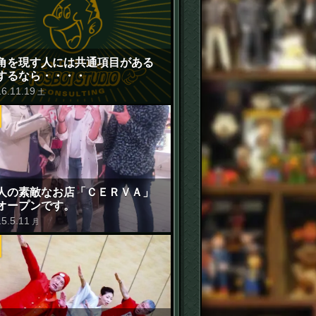
角を現す人には共通項目がある
するなら・・・・
16
.
11
.
19
土
人の素敵なお店「ＣＥＲＶＡ」
オープンです。
15
.
5
.
11
月