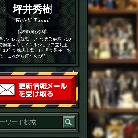
坪井秀樹
Hideki Tsuboi
代表取締役無職
手アパレル就職→5年で家業継承→10
で廃業→リサイクルショップ立ち上
→10年で株式上場→1カ月で退任→あ
た、これから何すんの!?
読者登録