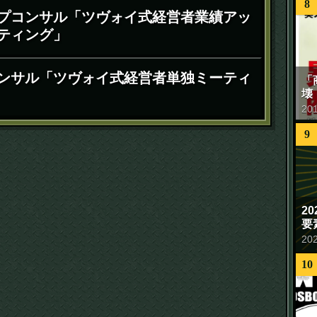
8
プコンサル「ツヴォイ式経営者業績アッ
ティング」
ンサル「ツヴォイ式経営者単独ミーティ
「
壊
20
9
2
要
20
10