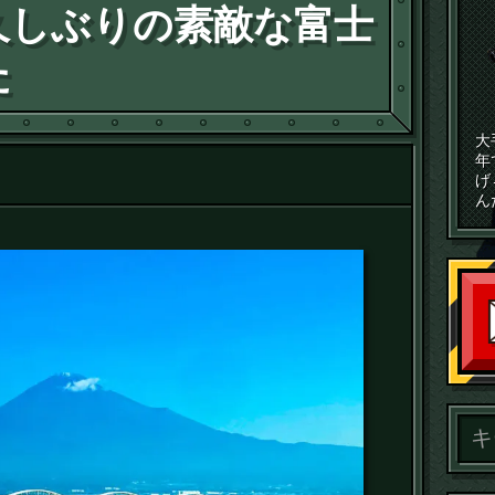
久しぶりの素敵な富士
た
大
年
げ
ん