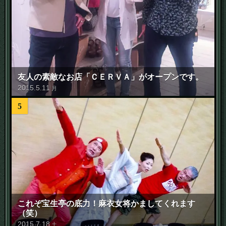
友人の素敵なお店「ＣＥＲＶＡ」がオープンです。
2015
.
5
.
11
月
5
これぞ宝生亭の底力！麻衣女将かましてくれます
（笑）
2015
.
7
.
18
土