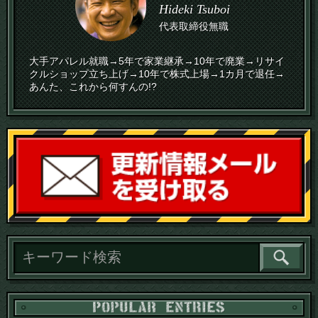
Hideki Tsuboi
代表取締役無職
大手アパレル就職→5年で家業継承→10年で廃業→リサイ
クルショップ立ち上げ→10年で株式上場→1カ月で退任→
あんた、これから何すんの!?
読