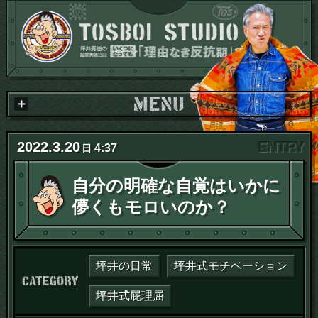
2022
.
3
.
20
4:37
日
自分の明確な自覚はいかに
儚くもモロいのか？
坪井の日常
坪井式モチベーション
カテゴリー：
坪井式屁理屈