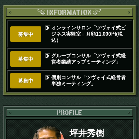
オンラインサロン「ツヴォイ式ビ
ジネス実験室」月額11,000円(税
募集中
込）
グループコンサル「ツヴォイ式経
募集中
営者業績アップミーティング」
個別コンサル「ツヴォイ式経営者
募集中
単独ミーティング」
PR
坪井秀樹