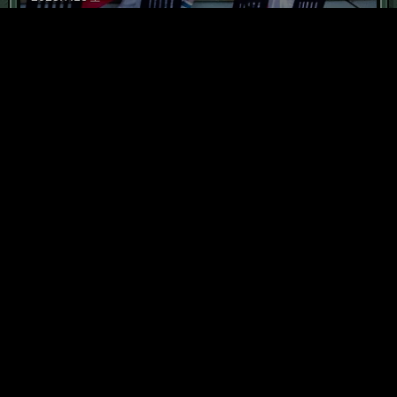
6
「恥部」に価値は宿る
2015
.
5
.
7
木
7