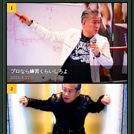
1
プロなら練習くらいしろよ
2016
.
4
.
17
日
2