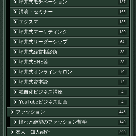
坪井式モチベーション
187
講演・セミナー
165
エクスマ
135
坪井式マーケティング
130
坪井式リーダーシップ
64
坪井式経営相談所
38
坪井式SNS論
28
坪井式オンラインサロン
19
坪井式資本論
12
独自化ビジネス講座
4
YouTubeビジネス動画
4
ファッション
445
憧れと絶望のファッション哲学
140
友人・知人紹介
390