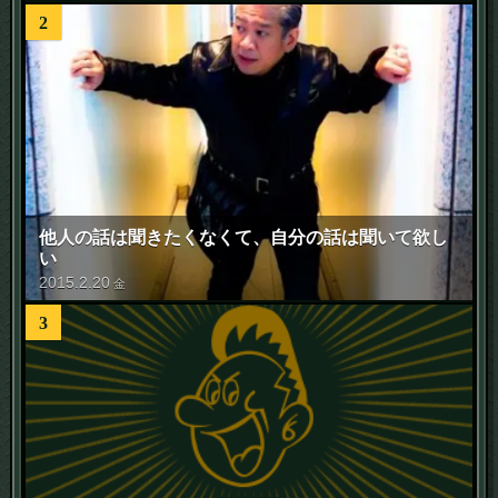
2
他人の話は聞きたくなくて、自分の話は聞いて欲し
い
2015
.
2
.
20
金
3