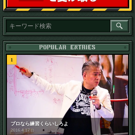
読
1
プロなら練習くらいしろよ
2016
.
4
.
17
日