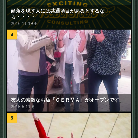
頭角を現す人には共通項目があるとするな
ら・・・・
2016
.
11
.
19
土
4
友人の素敵なお店「ＣＥＲＶＡ」がオープンです。
2015
.
5
.
11
月
5