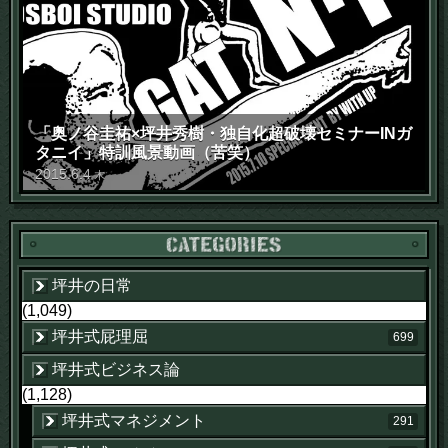
「奥ノ谷圭祐×坪井秀樹・独自化超破壊セミナーINガ
タニイ」特訓風景動画（苦笑）
2015
.
6
.
4
木
坪井の日常
(1,049)
坪井式屁理屈
699
坪井式ビジネス論
(1,128)
坪井式マネジメント
291