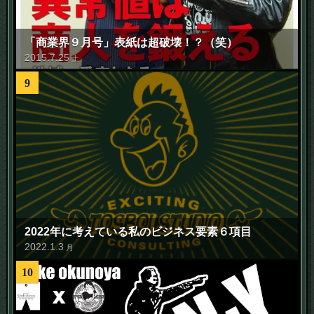
「商業界９月号」表紙は超破壊！？（笑）
2015
.
7
.
25
土
9
2022年に考えている私のビジネス要素６項目
2022
.
1
.
3
月
10