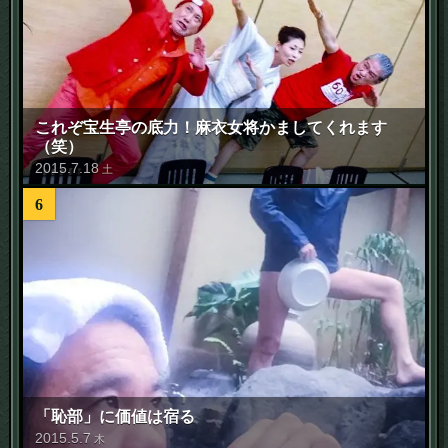
これぞ宝生亭の底力！麻衣女将かましてくれます
（笑）
2015
.
7
.
18
土
6
「恥部」に価値は宿る
2015
.
5
.
7
木