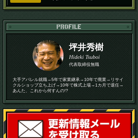
PR
坪井秀樹
Hideki Tsuboi
代表取締役無職
大手アパレル就職→5年で家業継承→10年で廃業→リサイ
クルショップ立ち上げ→10年で株式上場→1カ月で退任→
あんた、これから何すんの!?