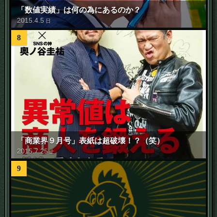
「数値実績」は何の為にあるのか？
2015
.
4
.
5
日
8
「商業界９月号」表紙は超破壊！？（笑）
2015
.
7
.
25
土
9