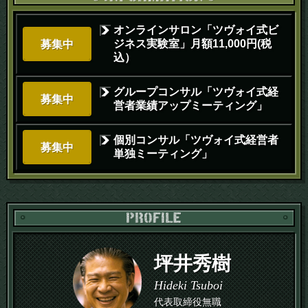
オンラインサロン「ツヴォイ式ビ
ジネス実験室」月額11,000円(税
募集中
込）
グループコンサル「ツヴォイ式経
募集中
営者業績アップミーティング」
個別コンサル「ツヴォイ式経営者
募集中
単独ミーティング」
PR
坪井秀樹
Hideki Tsuboi
代表取締役無職