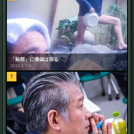
「恥部」に価値は宿る
2015
.
5
.
7
木
7