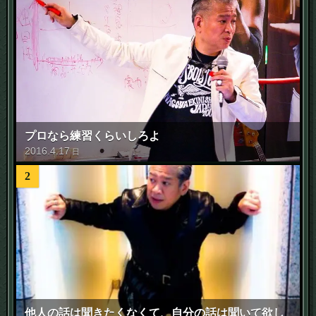
プロなら練習くらいしろよ
2016
.
4
.
17
日
2
他人の話は聞きたくなくて、自分の話は聞いて欲し