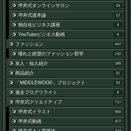
坪井式オンラインサロン
19
坪井式資本論
12
独自化ビジネス講座
4
YouTubeビジネス動画
4
ファッション
447
憧れと絶望のファッション哲学
142
友人・知人紹介
390
商品紹介
51
「MIDDLEWOOD」プロジェクト
33
過去ブログリライト
8
坪井式クリエイティブ
717
坪井式イラスト
660
坪井式動画
477
坪井式ＡＩ実践論
372