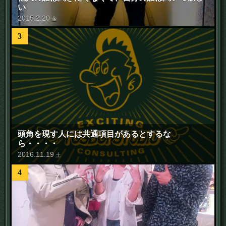
い
2015
.
2
.
20
金
3
頭角を現す人には共通項目があるとするな
ら・・・・
2016
.
11
.
19
土
4