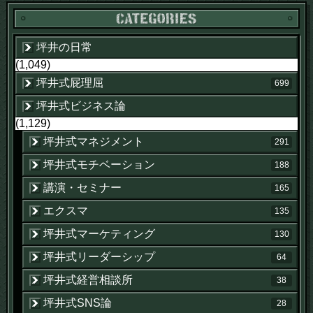
坪井の日常
(1,049)
坪井式屁理屈
699
坪井式ビジネス論
(1,129)
坪井式マネジメント
291
坪井式モチベーション
188
講演・セミナー
165
エクスマ
135
坪井式マーケティング
130
坪井式リーダーシップ
64
坪井式経営相談所
38
坪井式SNS論
28