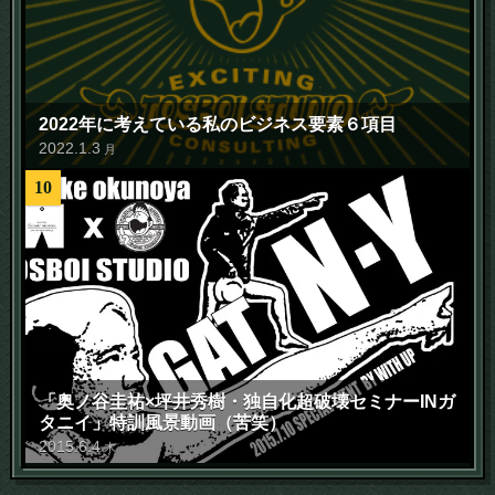
2022年に考えている私のビジネス要素６項目
2022
.
1
.
3
月
10
「奥ノ谷圭祐×坪井秀樹・独自化超破壊セミナーINガ
タニイ」特訓風景動画（苦笑）
2015
.
6
.
4
木