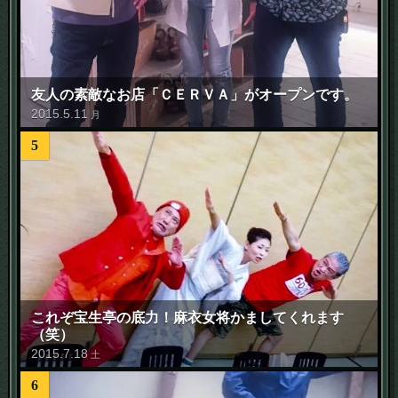
友人の素敵なお店「ＣＥＲＶＡ」がオープンです。
2015
.
5
.
11
月
5
これぞ宝生亭の底力！麻衣女将かましてくれます
（笑）
2015
.
7
.
18
土
6