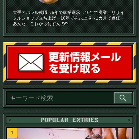
大手アパレル就職→5年で家業継承→10年で廃業→リサイ
クルショップ立ち上げ→10年で株式上場→1カ月で退任→
あんた、これから何すんの!?
読
1