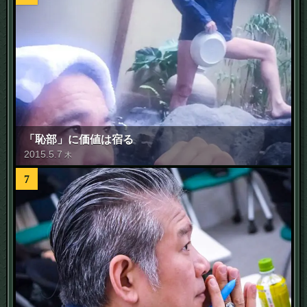
「恥部」に価値は宿る
2015
.
5
.
7
木
7