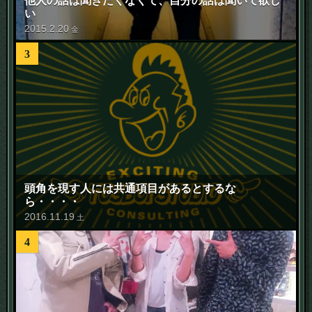
他人の話は聞きたくなくて、自分の話は聞いて欲し
い
2015
.
2
.
20
金
3
頭角を現す人には共通項目があるとするな
ら・・・・
2016
.
11
.
19
土
4