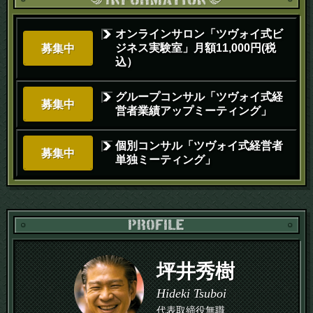
オンラインサロン「ツヴォイ式ビ
ジネス実験室」月額11,000円(税
募集中
込）
グループコンサル「ツヴォイ式経
募集中
営者業績アップミーティング」
個別コンサル「ツヴォイ式経営者
募集中
単独ミーティング」
PR
坪井秀樹
Hideki Tsuboi
代表取締役無職