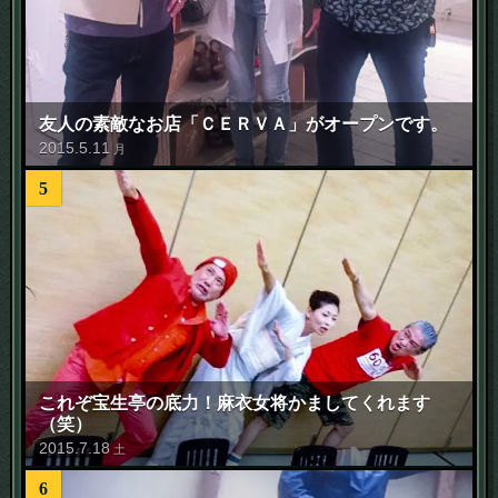
友人の素敵なお店「ＣＥＲＶＡ」がオープンです。
2015
.
5
.
11
月
5
これぞ宝生亭の底力！麻衣女将かましてくれます
（笑）
2015
.
7
.
18
土
6