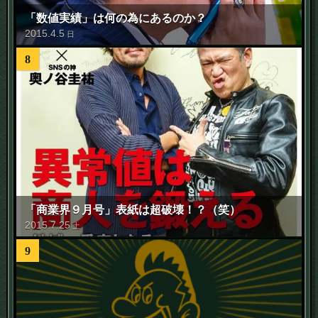
「数値実績」は何の為にあるのか？
2015
.
4
.
5
日
8
「商業界９月号」表紙は超破壊！？（笑）
2015
.
7
.
25
土
9