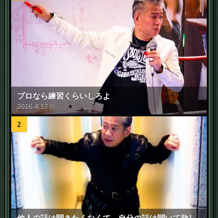
プロなら練習くらいしろよ
2016
.
4
.
17
日
2