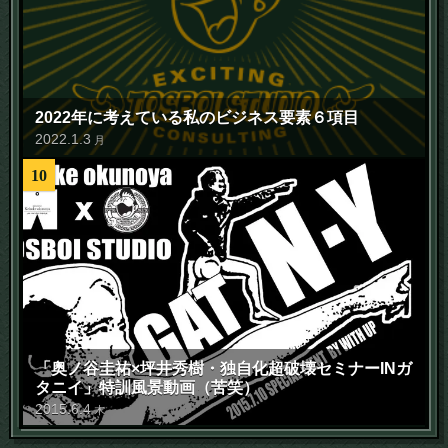
2022年に考えている私のビジネス要素６項目
2022
.
1
.
3
月
10
「奥ノ谷圭祐×坪井秀樹・独自化超破壊セミナーINガ
タニイ」特訓風景動画（苦笑）
2015
.
6
.
4
木