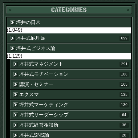
坪井の日常
(1,049)
坪井式屁理屈
699
坪井式ビジネス論
(1,129)
坪井式マネジメント
291
坪井式モチベーション
188
講演・セミナー
165
エクスマ
135
坪井式マーケティング
130
坪井式リーダーシップ
64
坪井式経営相談所
38
坪井式SNS論
28