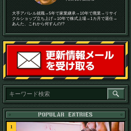
大手アパレル就職→5年で家業継承→10年で廃業→リサイ
クルショップ立ち上げ→10年で株式上場→1カ月で退任→
あんた、これから何すんの!?
読
1