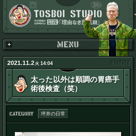
2021
.
11
.
2
14:04
火
太った以外は順調の胃癌手
術後検査（笑）
カテゴリー：
坪井の日常