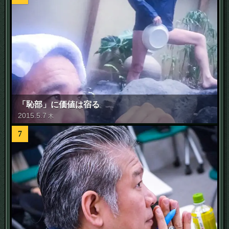
「恥部」に価値は宿る
2015
.
5
.
7
木
7