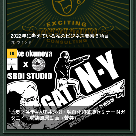
2022年に考えている私のビジネス要素６項目
2022
.
1
.
3
月
10
「奥ノ谷圭祐×坪井秀樹・独自化超破壊セミナーINガ
タニイ」特訓風景動画（苦笑）
2015
.
6
.
4
木