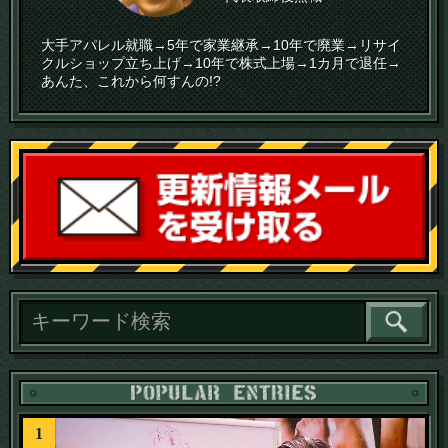
大手アパレル就職→5年で家業継承→10年で廃業→リサイ
クルショップ立ち上げ→10年で株式上場→1カ月で退任→
あんた、これから何すんの!?
読
1