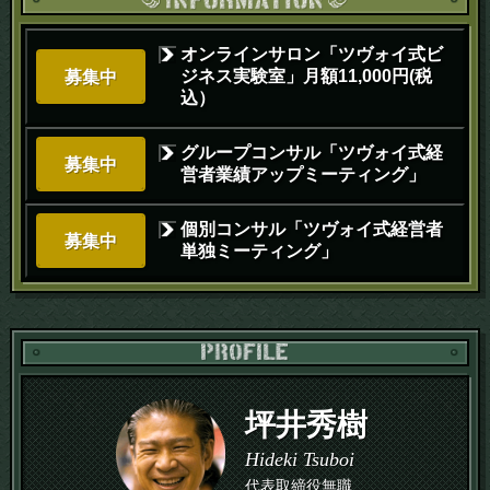
オンラインサロン「ツヴォイ式ビ
ジネス実験室」月額11,000円(税
募集中
込）
グループコンサル「ツヴォイ式経
募集中
営者業績アップミーティング」
個別コンサル「ツヴォイ式経営者
募集中
単独ミーティング」
PR
坪井秀樹
Hideki Tsuboi
代表取締役無職