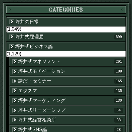
坪井の日常
(1,049)
坪井式屁理屈
699
坪井式ビジネス論
(1,129)
坪井式マネジメント
291
坪井式モチベーション
188
講演・セミナー
165
エクスマ
135
坪井式マーケティング
130
坪井式リーダーシップ
64
坪井式経営相談所
38
坪井式SNS論
28