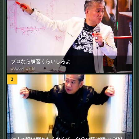
プロなら練習くらいしろよ
2016
.
4
.
17
日
2