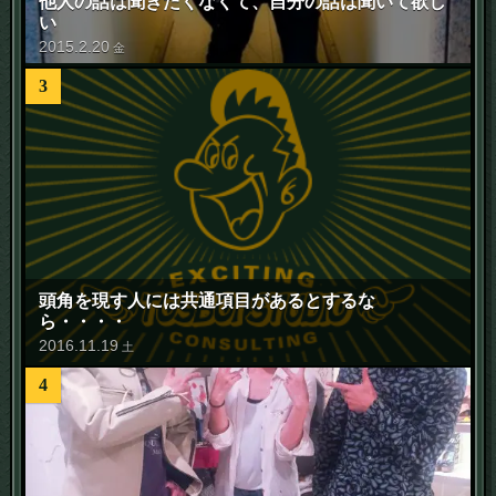
他人の話は聞きたくなくて、自分の話は聞いて欲し
い
2015
.
2
.
20
金
3
頭角を現す人には共通項目があるとするな
ら・・・・
2016
.
11
.
19
土
4