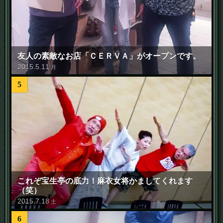
友人の素敵なお店「ＣＥＲＶＡ」がオープンです。
2015
.
5
.
11
月
5
これぞ宝生亭の底力！麻衣女将かましてくれます
（笑）
2015
.
7
.
18
土
6