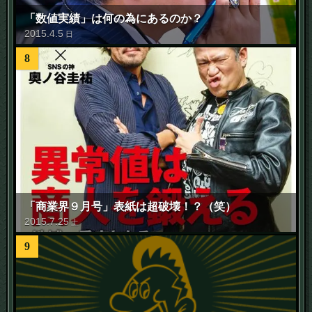
「数値実績」は何の為にあるのか？
2015
.
4
.
5
日
8
「商業界９月号」表紙は超破壊！？（笑）
2015
.
7
.
25
土
9