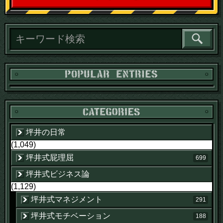
読
坪井の日常
(1,049)
坪井式屁理屈
699
坪井式ビジネス論
(1,129)
坪井式マネジメント
291
坪井式モチベーション
188