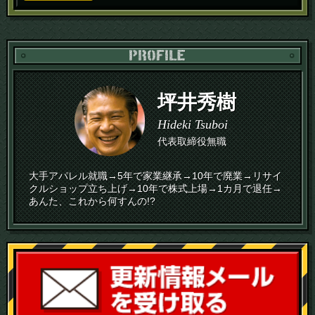
PR
坪井秀樹
Hideki Tsuboi
代表取締役無職
大手アパレル就職→5年で家業継承→10年で廃業→リサイ
クルショップ立ち上げ→10年で株式上場→1カ月で退任→
あんた、これから何すんの!?