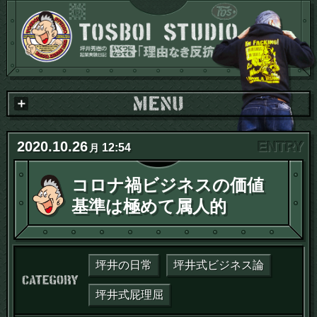
2020
.
10
.
26
12:54
月
コロナ禍ビジネスの価値
基準は極めて属人的
坪井の日常
坪井式ビジネス論
カテゴリー：
坪井式屁理屈