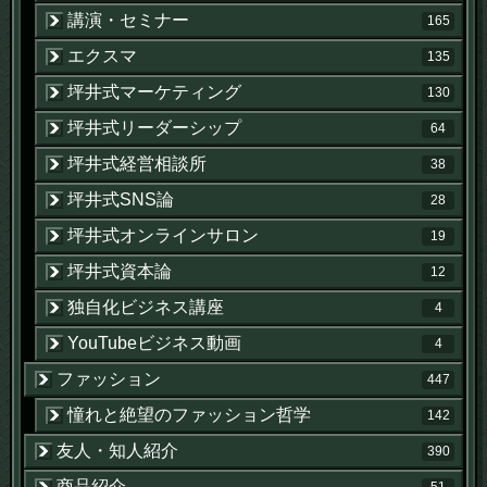
講演・セミナー
165
エクスマ
135
坪井式マーケティング
130
坪井式リーダーシップ
64
坪井式経営相談所
38
坪井式SNS論
28
坪井式オンラインサロン
19
坪井式資本論
12
独自化ビジネス講座
4
YouTubeビジネス動画
4
ファッション
447
憧れと絶望のファッション哲学
142
友人・知人紹介
390
商品紹介