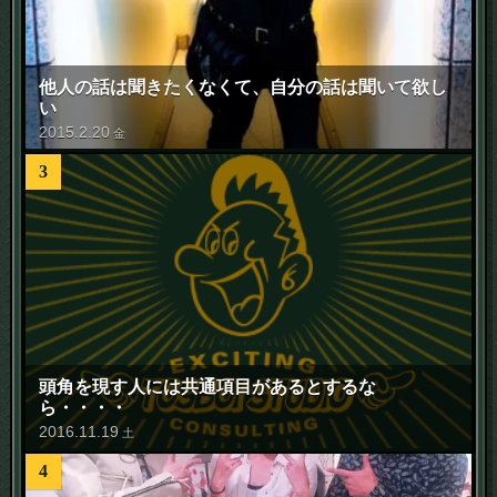
他人の話は聞きたくなくて、自分の話は聞いて欲し
い
2015
.
2
.
20
金
3
頭角を現す人には共通項目があるとするな
ら・・・・
2016
.
11
.
19
土
4