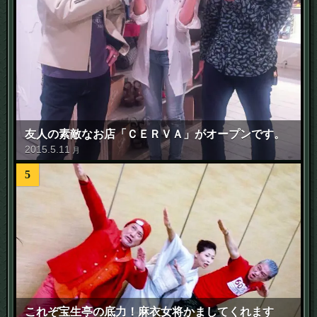
友人の素敵なお店「ＣＥＲＶＡ」がオープンです。
2015
.
5
.
11
月
5
これぞ宝生亭の底力！麻衣女将かましてくれます