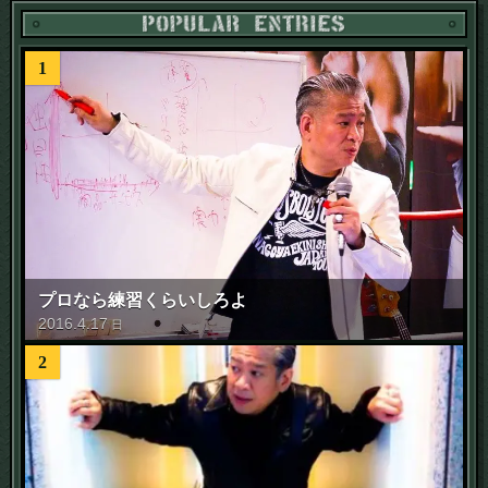
1
プロなら練習くらいしろよ
2016
.
4
.
17
日
2