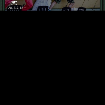
（笑）
2015
.
7
.
18
土
6
「恥部」に価値は宿る
2015
.
5
.
7
木
7