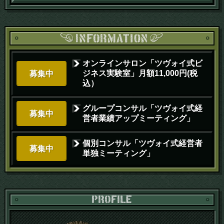
オンラインサロン「ツヴォイ式ビ
ジネス実験室」月額11,000円(税
募集中
込）
グループコンサル「ツヴォイ式経
募集中
営者業績アップミーティング」
個別コンサル「ツヴォイ式経営者
募集中
単独ミーティング」
PR