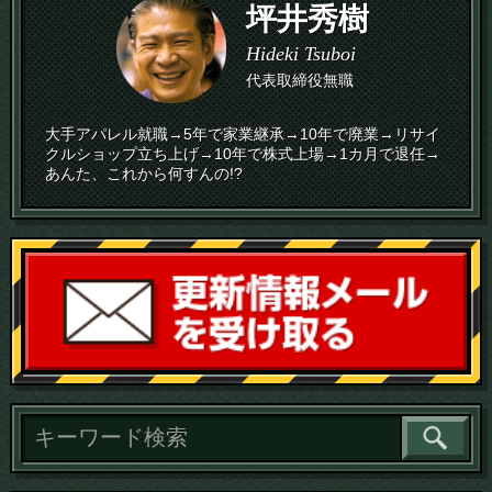
坪井秀樹
Hideki Tsuboi
代表取締役無職
大手アパレル就職→5年で家業継承→10年で廃業→リサイ
クルショップ立ち上げ→10年で株式上場→1カ月で退任→
あんた、これから何すんの!?
読