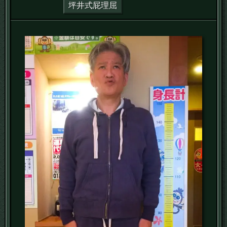
坪井式屁理屈