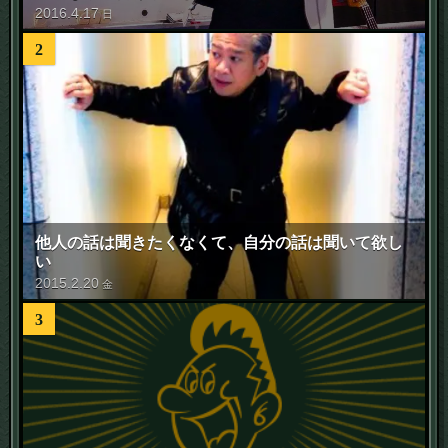
2016
.
4
.
17
日
2
他人の話は聞きたくなくて、自分の話は聞いて欲し
い
2015
.
2
.
20
金
3