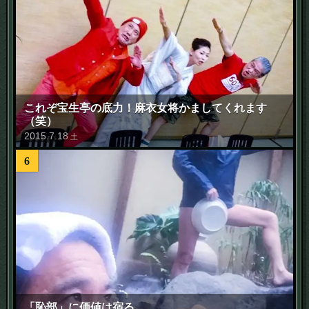
これぞ宝生亭の底力！麻衣女将かましてくれます
（笑）
2015
.
7
.
18
土
6
「恥部」に価値は宿る