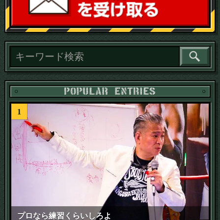
読
1
プロなら練習くらいしろよ