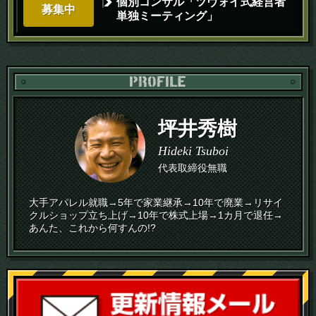
個別コンサル「ツヴォイ式経営者
募集中
単独ミーティング」
PR
坪井秀樹
Hideki Tsuboi
代表取締役無職
大手アパレル就職→5年で家業継承→10年で廃業→リサイ
クルショップ立ち上げ→10年で株式上場→1カ月で退任→
あんた、これから何すんの!?