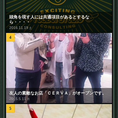
頭角を現す人には共通項目があるとするな
ら・・・・
2016
.
11
.
19
土
4
友人の素敵なお店「ＣＥＲＶＡ」がオープンです。
2015
.
5
.
11
月
5