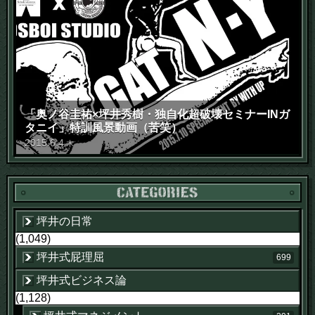
「奥ノ谷圭祐×坪井秀樹・独自化超破壊セミナーINガ
タニイ」特訓風景動画（苦笑）
2015
.
6
.
4
木
坪井の日常
(1,049)
坪井式屁理屈
699
坪井式ビジネス論
(1,128)