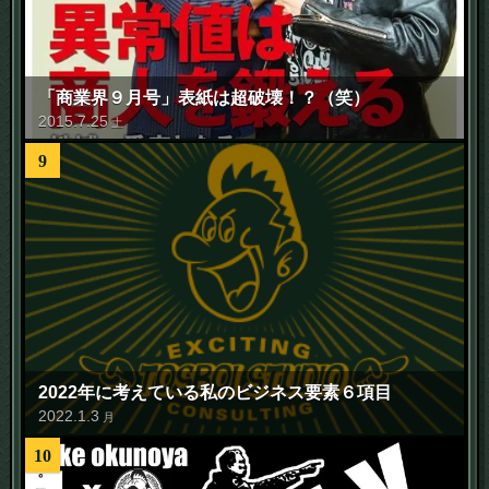
「商業界９月号」表紙は超破壊！？（笑）
2015
.
7
.
25
土
9
2022年に考えている私のビジネス要素６項目
2022
.
1
.
3
月
10