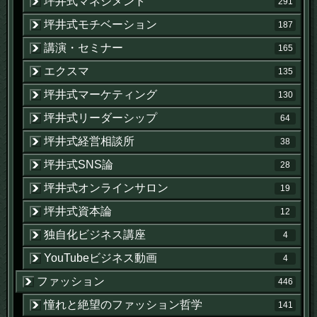
坪井式マネジメント
291
坪井式モチベーション
187
講演・セミナー
165
エクスマ
135
坪井式マーケティング
130
坪井式リーダーシップ
64
坪井式経営相談所
38
坪井式SNS論
28
坪井式オンラインサロン
19
坪井式資本論
12
独自化ビジネス講座
4
YouTubeビジネス動画
4
ファッション
446
憧れと絶望のファッション哲学
141