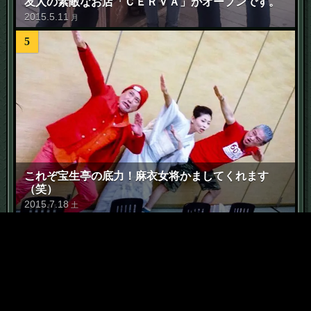
友人の素敵なお店「ＣＥＲＶＡ」がオープンです。
2015
.
5
.
11
月
5
これぞ宝生亭の底力！麻衣女将かましてくれます
（笑）
2015
.
7
.
18
土
6