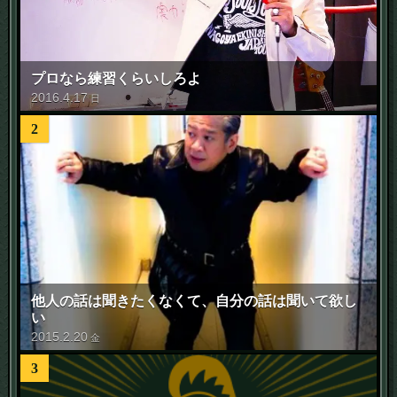
プロなら練習くらいしろよ
2016
.
4
.
17
日
2
他人の話は聞きたくなくて、自分の話は聞いて欲し
い
2015
.
2
.
20
金
3