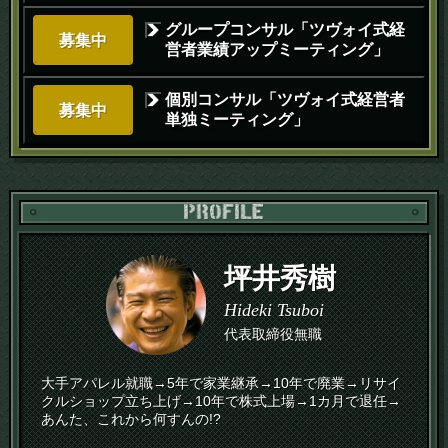
グループコンサル「ツヴォイ式経
募集中
営者業績アップミーティング」
個別コンサル「ツヴォイ式経営者
募集中
単独ミーティング」
PR
坪井秀樹
Hideki Tsuboi
代表取締役無職
大手アパレル就職→5年で家業継承→10年で廃業→リサイ
クルショップ立ち上げ→10年で株式上場→1カ月で退任→
あんた、これから何すんの!?