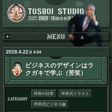
2019
.
4
.
22
4:04
月
ビジネスのデザインはラ
クガキで学ぶ（苦笑）
坪井の日常
坪井式イラスト
カテゴリー：
坪井式ビジネス論