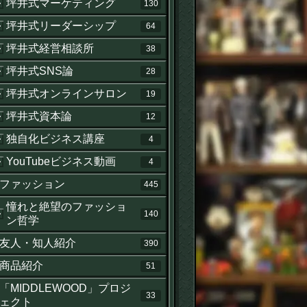
坪井式マーケティング
130
坪井式リーダーシップ
64
坪井式経営相談所
38
坪井式SNS論
28
坪井式オンラインサロン
19
坪井式資本論
12
独自化ビジネス講座
4
YouTubeビジネス動画
4
ファッション
445
憧れと絶望のファッショ
140
ン哲学
友人・知人紹介
390
商品紹介
51
「MIDDLEWOOD」プロジ
33
ェクト