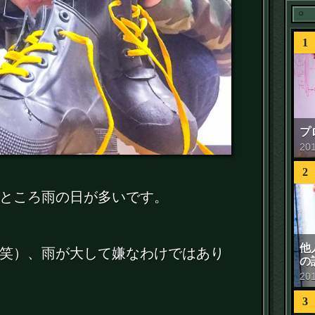
1
プ
20
2
ところ雨の日が多いです。
他
笑）、雨が大して嫌なわけではあり
の
20
3