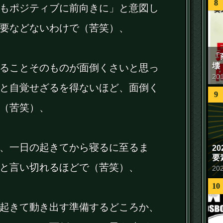
8
もポジティブに前向きに」と意図し
要などないわけで（苦笑）、
「
壊
ることそのものが面倒くさいと思っ
20
と自覚せざるを得ないほど、面倒く
9
（苦笑）、
、一日の起きてから寝るに至るま
2
要
と言い切れるほどで（苦笑）、
20
10
起きて動き出す準備するどころか、