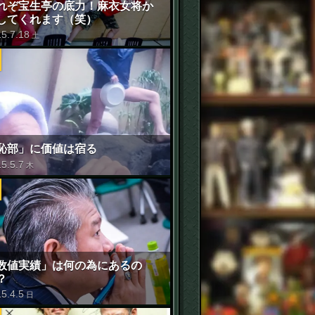
れぞ宝生亭の底力！麻衣女将か
してくれます（笑）
15
.
7
.
18
土
恥部」に価値は宿る
15
.
5
.
7
木
数値実績」は何の為にあるの
？
15
.
4
.
5
日