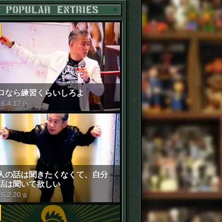
POPULAR ENTRIES
ロなら練習くらいしろよ
16
.
4
.
17
日
人の話は聞きたくなくて、自分
話は聞いて欲しい
15
.
2
.
20
金