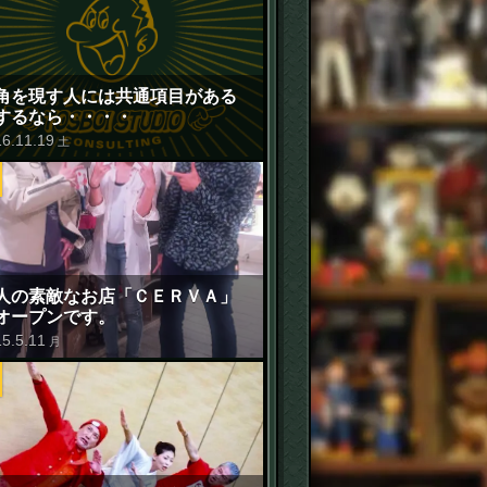
角を現す人には共通項目がある
するなら・・・・
16
.
11
.
19
土
人の素敵なお店「ＣＥＲＶＡ」
オープンです。
15
.
5
.
11
月