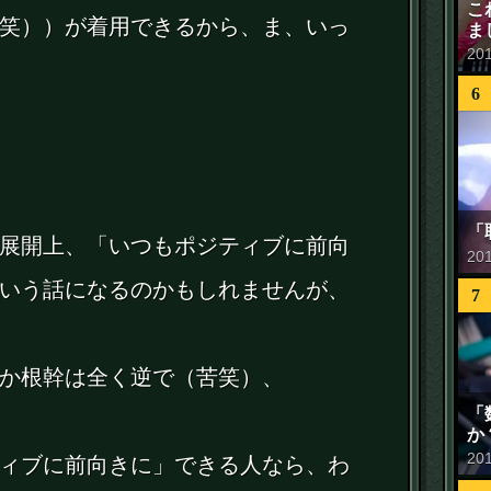
こ
笑））が着用できるから、ま、いっ
ま
20
6
「
展開上、「いつもポジティブに前向
20
いう話になるのかもしれませんが、
7
か根幹は全く逆で（苦笑）、
「
か
20
ィブに前向きに」できる人なら、わ