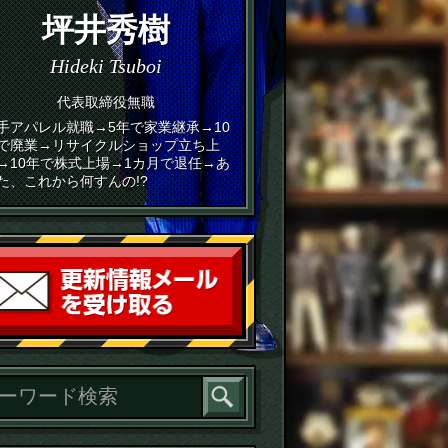
坪井秀樹
Hideki Tsuboi
代表取締役無職
手アパレル就職→5年で家業継承→10
で廃業→リサイクルショップ立ち上
→10年で株式上場→1カ月で退任→あ
た、これから何すんの!?
読者登録