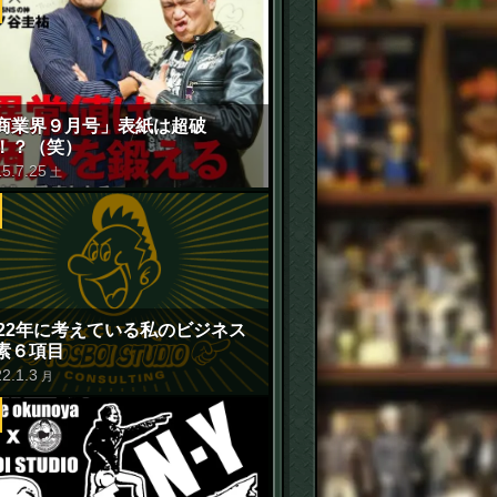
商業界９月号」表紙は超破
！？（笑）
15
.
7
.
25
土
022年に考えている私のビジネス
素６項目
22
.
1
.
3
月