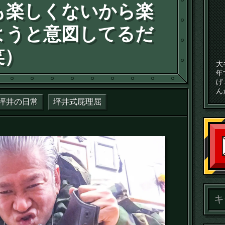
も楽しくないから楽
ようと意図してるだ
笑）
大
年
げ
ん
坪井の日常
坪井式屁理屈