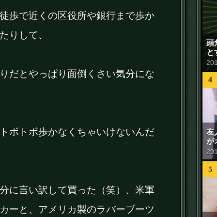
徒歩で近くの区役所や銀行まで歩か
たりして、
頭
と
20
りだとやっぱり面倒くさい気分にな
4
トボトボ歩かなくちゃいけないんだ
友
が
20
5
分に言い訳して買った（笑）、米軍
カーと、アメリカ製のラバーブーツ