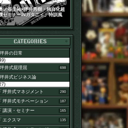
奥ノ谷圭祐×坪井秀樹・独自化超
壊セミナーINガタニイ」特訓風
動画（苦笑）
15
.
6
.
4
木
カテゴリー
坪井の日常
49)
坪井式屁理屈
698
坪井式ビジネス論
27)
坪井式マネジメント
290
坪井式モチベーション
187
講演・セミナー
165
エクスマ
135