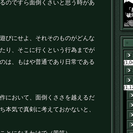
るのですら面倒くさいと思う時があ
「
破
景
20
遊びにせよ、それそのものがどんな
たり、そこに行くという行為までが
のは、もはや普通であり日常である
(1,0
(1,1
作において、面倒くささを越えるだ
ち本気で真剣に考えておかないと、