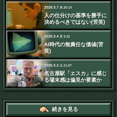
2026
.
5
.
7
木
20:14
人の仕分けの基準を勝手に
決めるべきではない(苦笑)
2026
.
5
.
4
月
3:32
AI時代の無責任な価値(苦
笑)
2026
.
5
.
2
土
21:07
名古屋駅「エスカ」に感じ
る場末感は偏見か要素か
続きを見る