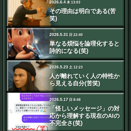
2026
.
6
.
4
木
13:03
その理由は明白である(苦
笑)
2026
.
5
.
31
日
22:40
単なる煩悩を論理化すると
詩的になる(笑)
2026
.
5
.
23
土
12:23
人が離れていく人の特性か
ら見える自分(苦笑)
2026
.
5
.
17
日
8:48
「怪しいメッセージ」の対
応から理解する現在のAIの
不完全さ(笑)