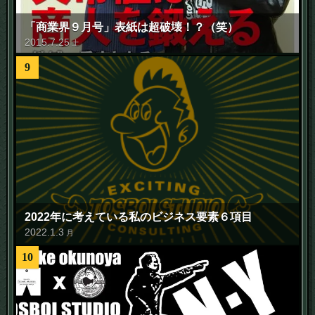
「商業界９月号」表紙は超破壊！？（笑）
2015
.
7
.
25
土
9
2022年に考えている私のビジネス要素６項目
2022
.
1
.
3
月
10