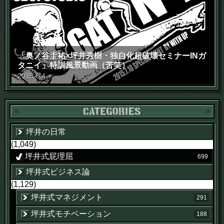
「奥ノ谷圭祐×坪井秀樹・独自化超破壊セミナーINガ
タニイ」特訓風景動画（苦笑）
2015
.
6
.
4
木
坪井の日常
(1,049)
坪井式屁理屈
699
坪井式ビジネス論
(1,129)
坪井式マネジメント
291
坪井式モチベーション
188