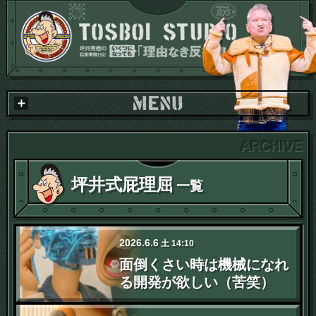
坪井式屁理屈
一覧
2026
.
6
.
6
土
14:10
面倒くさい時は機械になれ
る開発が欲しい（苦笑）