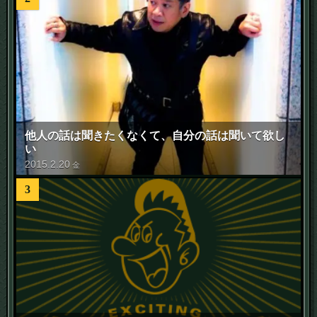
他人の話は聞きたくなくて、自分の話は聞いて欲し
い
2015
.
2
.
20
金
3