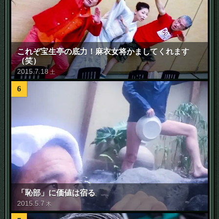
これぞ宝生亭の底力！麻衣女将かましてくれます
（笑）
2015
.
7
.
18
土
6
「恥部」に価値は宿る
2015
.
5
.
7
木