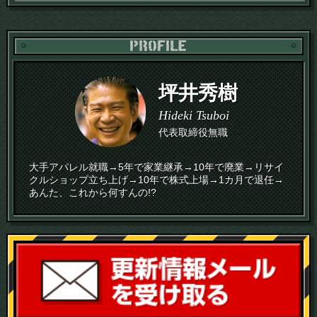
PR
坪井秀樹
Hideki Tsuboi
代表取締役無職
大手アパレル就職→5年で家業継承→10年で廃業→リサイ
クルショップ立ち上げ→10年で株式上場→1カ月で退任→
あんた、これから何すんの!?