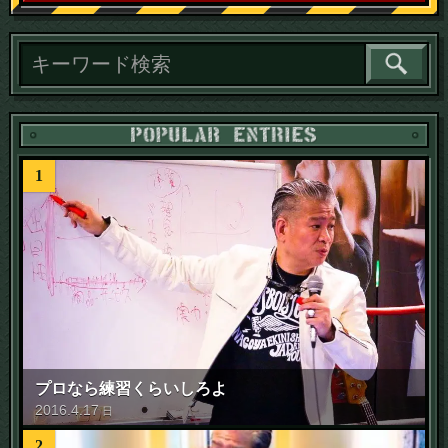
読
1
プロなら練習くらいしろよ
2016
.
4
.
17
日
2