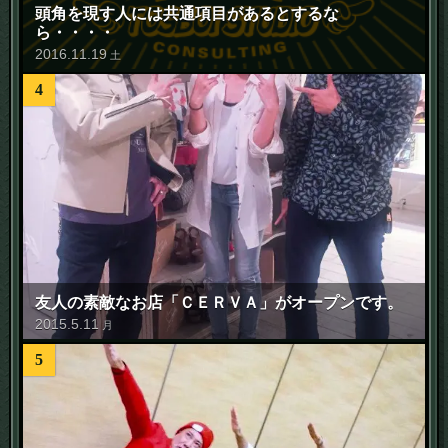
頭角を現す人には共通項目があるとするな
ら・・・・
2016
.
11
.
19
土
4
友人の素敵なお店「ＣＥＲＶＡ」がオープンです。
2015
.
5
.
11
月
5