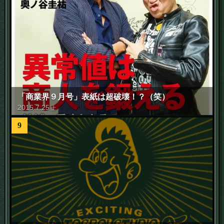
「商業界９月号」表紙は超破壊！？（笑）
2015
.
7
.
25
土
9