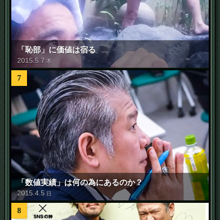
「恥部」に価値は宿る
2015
.
5
.
7
木
7
「数値実績」は何の為にあるのか？
2015
.
4
.
5
日
8