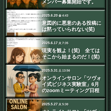
メンバー募集開始です。
2025
.
6
.
20
金
4:43
意図的に悪意のある投稿に
は黙っていられない(笑)
2025
.
6
.
17
火
7:35
現実を観よ！(笑) 全ては
そこから始まるのだ！(笑)
2025
.
5
.
31
土
13:56
オンラインサロン「ツヴォ
イ式ビジネス実験室」6月
のzoomミーティング日程
2025
.
5
.
27
火
5:30