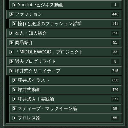
YouTubeビジネス動画
4
ファッション
446
憧れと絶望のファッション哲学
141
友人・知人紹介
390
商品紹介
51
「MIDDLEWOOD」プロジェクト
33
過去ブログリライト
8
坪井式クリエイティブ
715
坪井式イラスト
658
坪井式動画
476
坪井式ＡＩ実践論
371
スティーブ・マックイーン論
59
プロレス論
55