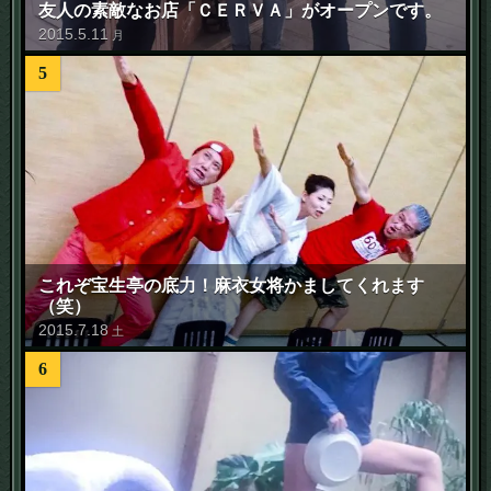
友人の素敵なお店「ＣＥＲＶＡ」がオープンです。
2015
.
5
.
11
月
5
これぞ宝生亭の底力！麻衣女将かましてくれます
（笑）
2015
.
7
.
18
土
6