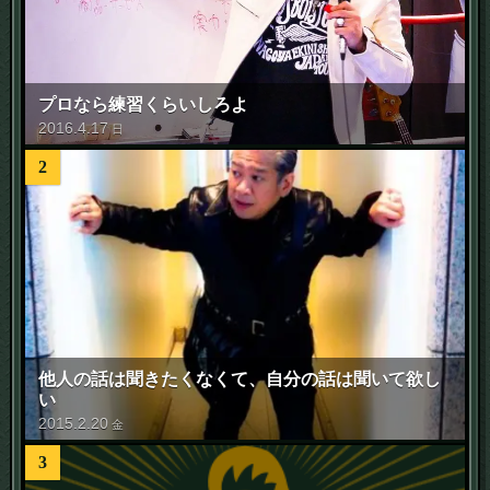
プロなら練習くらいしろよ
2016
.
4
.
17
日
2
他人の話は聞きたくなくて、自分の話は聞いて欲し
い
2015
.
2
.
20
金
3