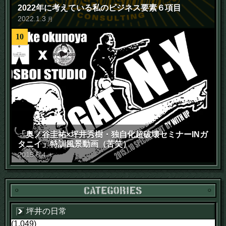
2022年に考えている私のビジネス要素６項目
2022
.
1
.
3
月
10
「奥ノ谷圭祐×坪井秀樹・独自化超破壊セミナーINガ
タニイ」特訓風景動画（苦笑）
2015
.
6
.
4
木
坪井の日常
(1,049)