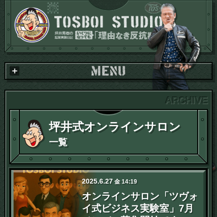
坪井式オンラインサロン
一覧
2025
.
6
.
27
金
14:19
オンラインサロン「ツヴォ
イ式ビジネス実験室」7月