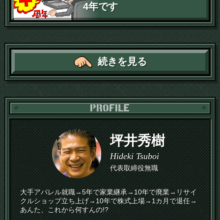
4年です
続きを見る
PR
坪井秀樹
Hideki Tsuboi
代表取締役無職
大手アパレル就職→5年で家業継承→10年で廃業→リサイ
クルショップ立ち上げ→10年で株式上場→1カ月で退任→
あんた、これから何すんの!?