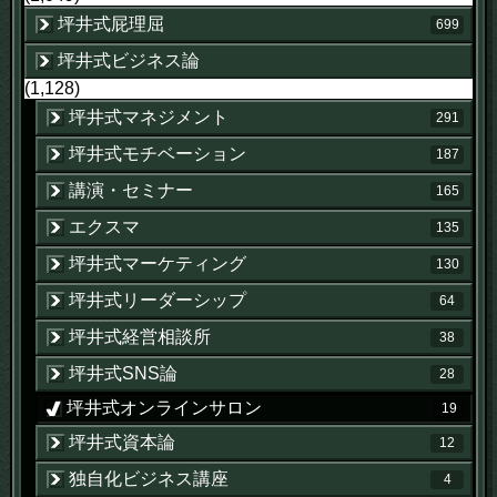
坪井式屁理屈
699
坪井式ビジネス論
(1,128)
坪井式マネジメント
291
坪井式モチベーション
187
講演・セミナー
165
エクスマ
135
坪井式マーケティング
130
坪井式リーダーシップ
64
坪井式経営相談所
38
坪井式SNS論
28
坪井式オンラインサロン
19
坪井式資本論
12
独自化ビジネス講座
4