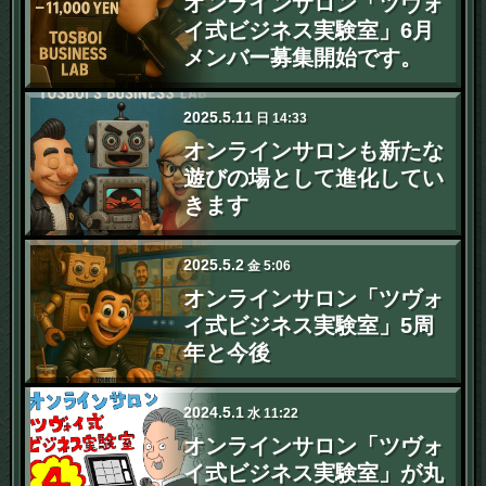
オンラインサロン「ツヴォ
イ式ビジネス実験室」6月
メンバー募集開始です。
2025
.
5
.
11
日
14:33
オンラインサロンも新たな
遊びの場として進化してい
きます
2025
.
5
.
2
金
5:06
オンラインサロン「ツヴォ
イ式ビジネス実験室」5周
年と今後
2024
.
5
.
1
水
11:22
オンラインサロン「ツヴォ
イ式ビジネス実験室」が丸