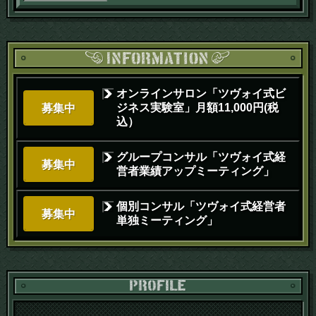
オンラインサロン「ツヴォイ式ビ
ジネス実験室」月額11,000円(税
募集中
込）
グループコンサル「ツヴォイ式経
募集中
営者業績アップミーティング」
個別コンサル「ツヴォイ式経営者
募集中
単独ミーティング」
PR