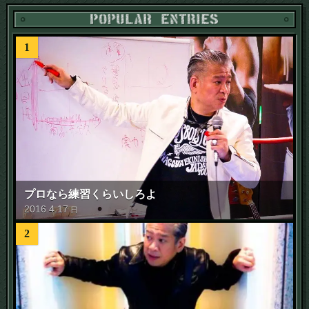
1
プロなら練習くらいしろよ
2016
.
4
.
17
日
2