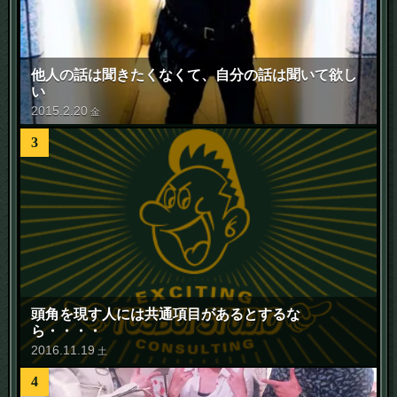
他人の話は聞きたくなくて、自分の話は聞いて欲し
い
2015
.
2
.
20
金
3
頭角を現す人には共通項目があるとするな
ら・・・・
2016
.
11
.
19
土
4