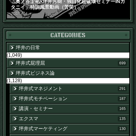
「奥ノ谷圭祐×坪井秀樹・独自化超破壊セミナーINガ
タニイ」特訓風景動画（苦笑）
2015
.
6
.
4
木
坪井の日常
(1,049)
坪井式屁理屈
699
坪井式ビジネス論
(1,128)
坪井式マネジメント
291
坪井式モチベーション
187
講演・セミナー
165
エクスマ
135
坪井式マーケティング
130