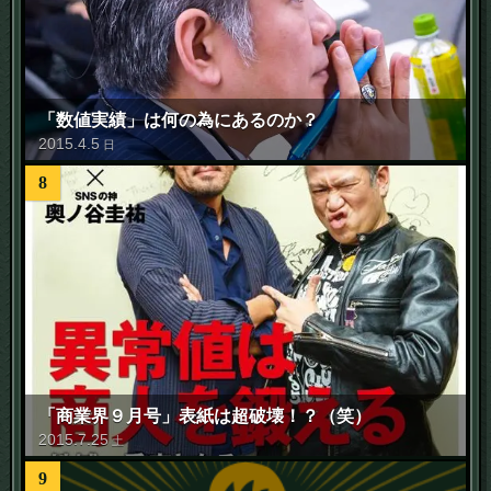
「数値実績」は何の為にあるのか？
2015
.
4
.
5
日
8
「商業界９月号」表紙は超破壊！？（笑）
2015
.
7
.
25
土
9