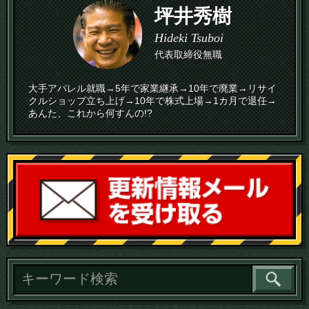
坪井秀樹
Hideki Tsuboi
代表取締役無職
大手アパレル就職→5年で家業継承→10年で廃業→リサイ
クルショップ立ち上げ→10年で株式上場→1カ月で退任→
あんた、これから何すんの!?
読