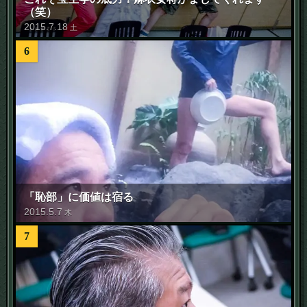
（笑）
2015
.
7
.
18
土
6
「恥部」に価値は宿る
2015
.
5
.
7
木
7