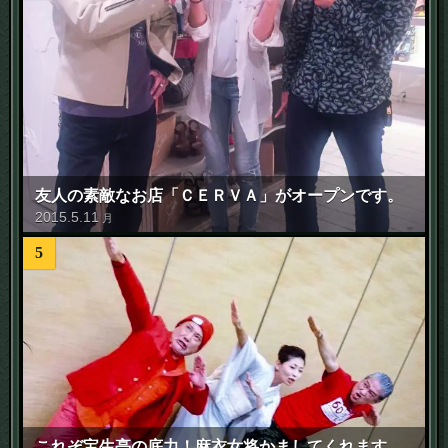
友人の素敵なお店「ＣＥＲＶＡ」がオープンです。
2015
.
5
.
11
月
5
これぞ宝生亭の底力！麻衣女将かましてくれます