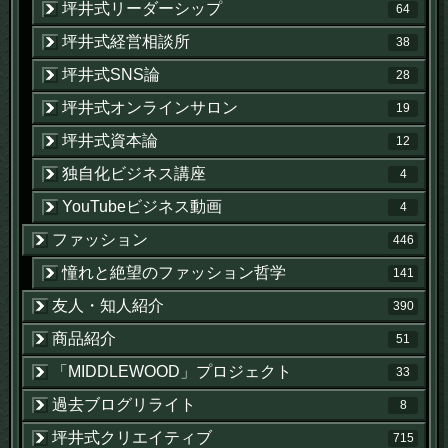
坪井式リーダーシップ
64
坪井式経営相談所
38
坪井式SNS論
28
坪井式オンラインサロン
19
坪井式資本論
12
独自化ビジネス講座
4
YouTubeビジネス動画
4
ファッション
446
憧れと絶望のファッション哲学
141
友人・知人紹介
390
商品紹介
51
「MIDDLEWOOD」プロジェクト
33
過去ブログリライト
8
坪井式クリエイティブ
715