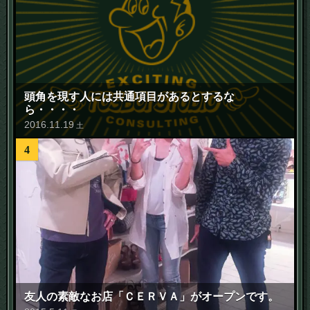
頭角を現す人には共通項目があるとするな
ら・・・・
2016
.
11
.
19
土
4
友人の素敵なお店「ＣＥＲＶＡ」がオープンです。