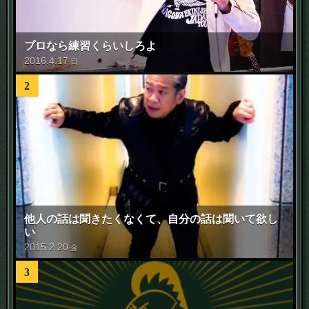
プロなら練習くらいしろよ
2016
.
4
.
17
日
2
他人の話は聞きたくなくて、自分の話は聞いて欲し
い
2015
.
2
.
20
金
3