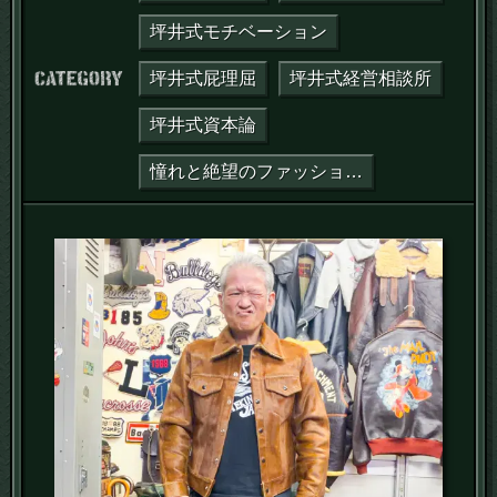
坪井式モチベーション
カテゴリー：
坪井式屁理屈
坪井式経営相談所
坪井式資本論
憧れと絶望のファッション哲学