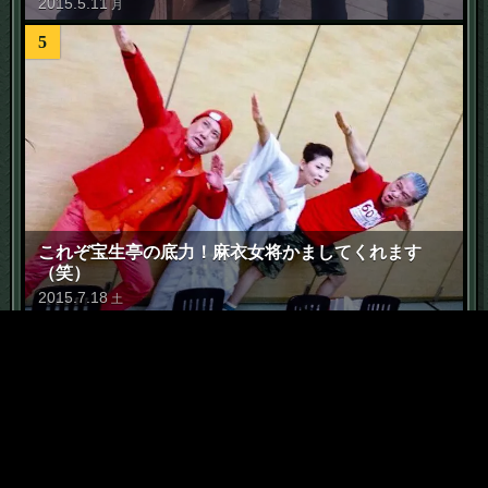
2015
.
5
.
11
月
5
これぞ宝生亭の底力！麻衣女将かましてくれます
（笑）
2015
.
7
.
18
土
6