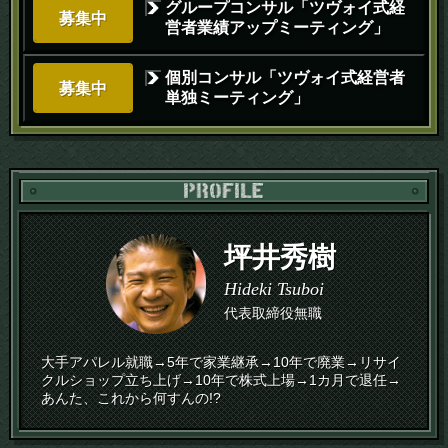
グループコンサル「ツヴォイ式経
募集中
営者業績アップミーティング」
個別コンサル「ツヴォイ式経営者
募集中
単独ミーティング」
PR
坪井秀樹
Hideki Tsuboi
代表取締役無職
大手アパレル就職→5年で家業継承→10年で廃業→リサイ
クルショップ立ち上げ→10年で株式上場→1カ月で退任→
あんた、これから何すんの!?