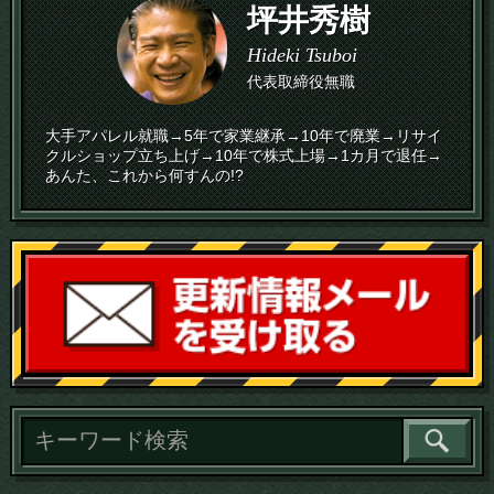
坪井秀樹
Hideki Tsuboi
代表取締役無職
大手アパレル就職→5年で家業継承→10年で廃業→リサイ
クルショップ立ち上げ→10年で株式上場→1カ月で退任→
あんた、これから何すんの!?
読