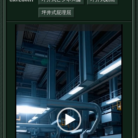
坪井式屁理屈
動
画
プ
レ
ー
ヤ
ー