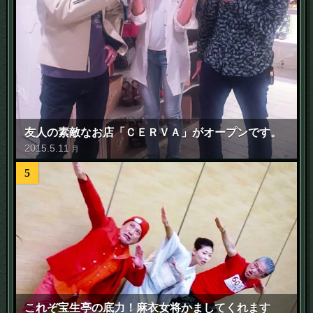
友人の素敵なお店「ＣＥＲＶＡ」がオープンです。
2015
.
5
.
11
月
5
これぞ宝生亭の底力！麻衣女将かましてくれます