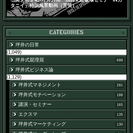
タニイ」特訓風景動画（苦笑）
2015
.
6
.
4
木
坪井の日常
(1,049)
坪井式屁理屈
699
坪井式ビジネス論
(1,129)
坪井式マネジメント
291
坪井式モチベーション
188
講演・セミナー
165
エクスマ
135
坪井式マーケティング
130