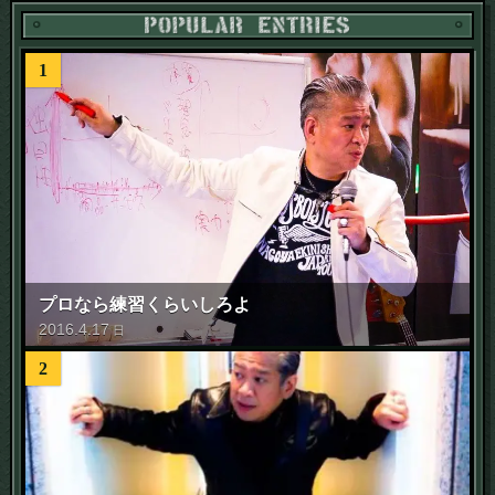
1
プロなら練習くらいしろよ
2016
.
4
.
17
日
2