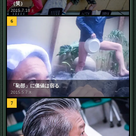
（笑）
2015
.
7
.
18
土
6
「恥部」に価値は宿る
2015
.
5
.
7
木
7