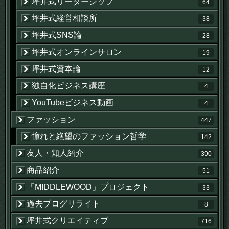
坪井式リーダーシップ
64
坪井式経営相談所
38
坪井式SNS論
28
坪井式オンラインサロン
19
坪井式資本論
12
独自化ビジネス講座
4
YouTubeビジネス動画
4
ファッション
447
憧れと絶望のファッション哲学
142
友人・知人紹介
390
商品紹介
51
「MIDDLEWOOD」プロジェクト
33
過去ブログリライト
8
坪井式クリエイティブ
716