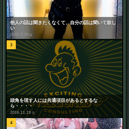
他人の話は聞きたくなくて、自分の話は聞いて欲し
い
2015
.
2
.
20
金
3
頭角を現す人には共通項目があるとするな
ら・・・・
2016
.
11
.
19
土
4