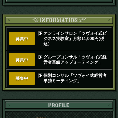
オンラインサロン「ツヴォイ式ビ
ジネス実験室」月額11,000円(税
募集中
込）
グループコンサル「ツヴォイ式経
募集中
営者業績アップミーティング」
個別コンサル「ツヴォイ式経営者
募集中
単独ミーティング」
PR