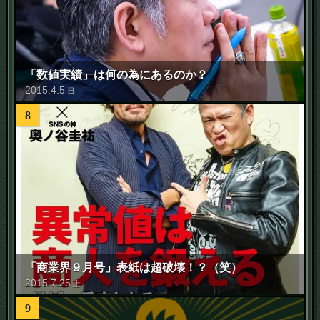
「数値実績」は何の為にあるのか？
2015
.
4
.
5
日
8
「商業界９月号」表紙は超破壊！？（笑）
2015
.
7
.
25
土
9