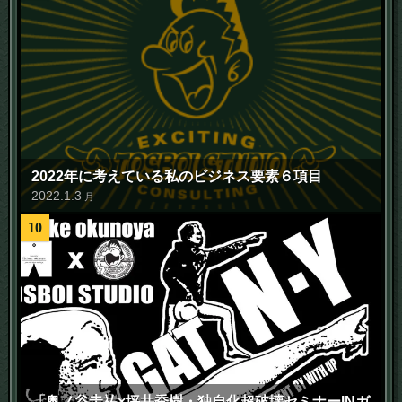
2022年に考えている私のビジネス要素６項目
2022
.
1
.
3
月
10
「奥ノ谷圭祐×坪井秀樹・独自化超破壊セミナーINガ