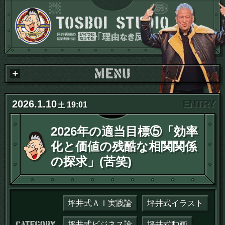
2026
.
1
.
10
19:01
土
2026年の適当目標⑤「効率
化と価値の残酷な相関関係
の探求」(苦笑)
坪井式ＡＩ実践論
坪井式イラスト
カテゴリー：
坪井式ビジネス論
坪井式動画