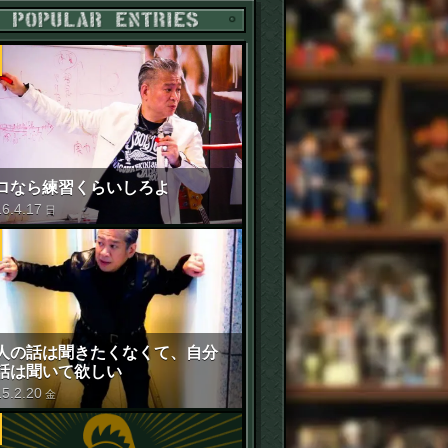
POPULAR ENTRIES
ロなら練習くらいしろよ
16
.
4
.
17
日
人の話は聞きたくなくて、自分
話は聞いて欲しい
15
.
2
.
20
金