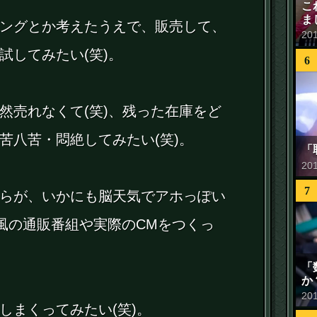
こ
ま
ングとか考えたうえで、販売して、
20
試してみたい(笑)。
6
然売れなくて(笑)、残った在庫をど
苦八苦・悶絶してみたい(笑)。
「
20
7
らが、いかにも脳天気でアホっぽい
M風の通販番組や実際のCMをつくっ
「
か
20
しまくってみたい(笑)。