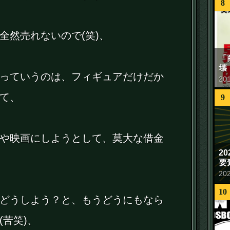
8
全然売れないので(笑)、
「
壊
っていうのは、フィギュアだけだか
20
て、
9
や映画にしようとして、莫大な借金
2
要
20
10
どうしよう？と、もうどうにもなら
(苦笑)、