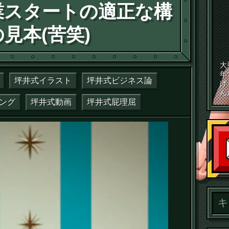
業スタートの適正な構
見本(苦笑)
大
年
坪井式イラスト
坪井式ビジネス論
げ
ん
ング
坪井式動画
坪井式屁理屈