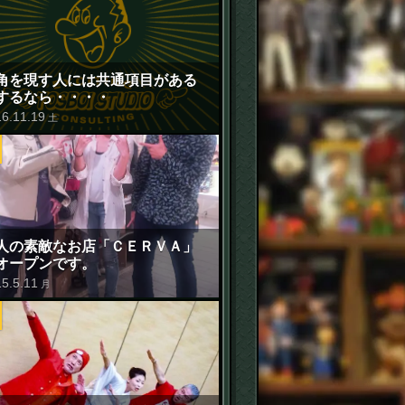
角を現す人には共通項目がある
するなら・・・・
16
.
11
.
19
土
人の素敵なお店「ＣＥＲＶＡ」
オープンです。
15
.
5
.
11
月