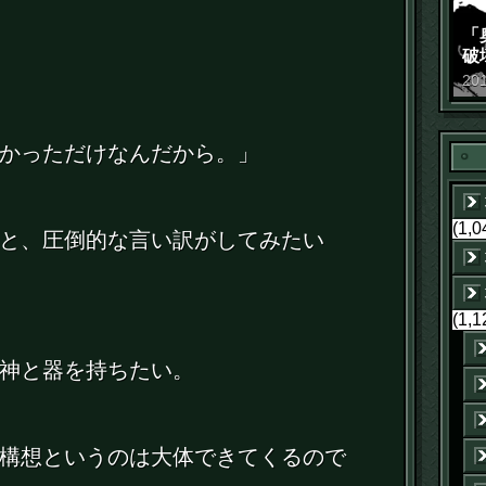
「
破
景
20
かっただけなんだから。」
(1,0
と、圧倒的な言い訳がしてみたい
(1,1
神と器を持ちたい。
構想というのは大体できてくるので