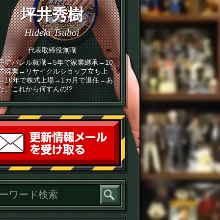
坪井秀樹
Hideki Tsuboi
代表取締役無職
手アパレル就職→5年で家業継承→10
で廃業→リサイクルショップ立ち上
→10年で株式上場→1カ月で退任→あ
た、これから何すんの!?
読者登録