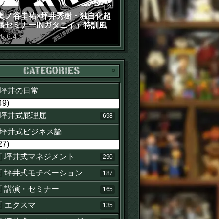
奥ノ谷圭祐×坪井秀樹・独自化超
壊セミナーINガタニイ」特訓風
動画（苦笑）
15
.
6
.
4
木
カテゴリー
坪井の日常
49)
坪井式屁理屈
698
坪井式ビジネス論
27)
坪井式マネジメント
290
坪井式モチベーション
187
講演・セミナー
165
エクスマ
135