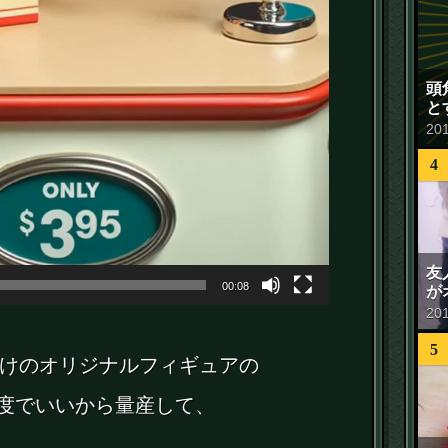
頭
と
20
4
友
00:08
が
20
5
けのオリジナルフィギュアの
一度でいいから量産して、