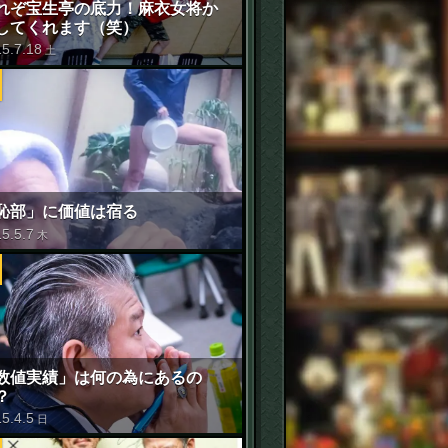
れぞ宝生亭の底力！麻衣女将か
してくれます（笑）
15
.
7
.
18
土
恥部」に価値は宿る
15
.
5
.
7
木
数値実績」は何の為にあるの
？
15
.
4
.
5
日