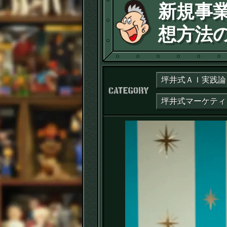
新規事
想方法の
坪井式ＡＩ実践論
カテゴリー：
坪井式マーケティ
動
画
プ
レ
ー