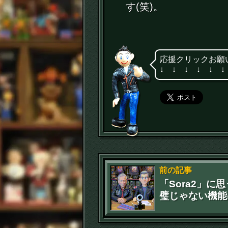
す(笑)。
応援クリックお願
↓ ↓ ↓ ↓ ↓ ↓
前の記事
「Sora2」に
璧じゃない機能
供の気持ちを分
ている(笑)