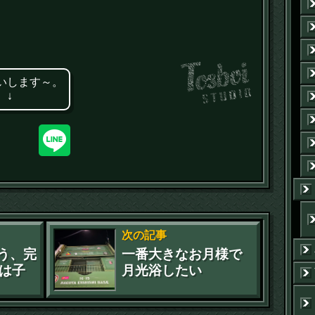
いします～。
 ↓
次の記事
思う、完
一番大きなお月様で
は子
月光浴したい
かっ