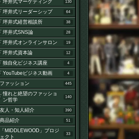
坪井式マーケティング
130
坪井式リーダーシップ
64
坪井式経営相談所
38
坪井式SNS論
28
坪井式オンラインサロン
19
坪井式資本論
12
独自化ビジネス講座
4
YouTubeビジネス動画
4
ファッション
445
憧れと絶望のファッショ
140
ン哲学
友人・知人紹介
390
商品紹介
51
「MIDDLEWOOD」プロジ
33
ェクト